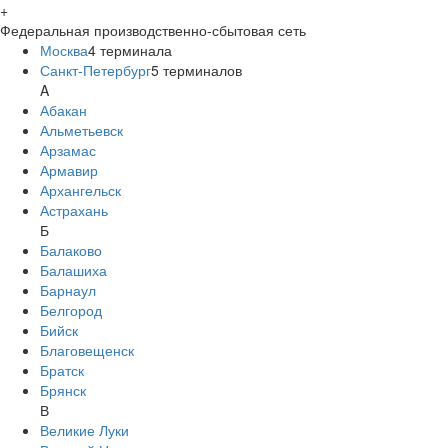
+
Федеральная производственно-сбытовая сеть
Москва
4
терминала
Санкт-Петербург
5
терминалов
A
Абакан
Альметьевск
Арзамас
Армавир
Архангельск
Астрахань
Б
Балаково
Балашиха
Барнаул
Белгород
Бийск
Благовещенск
Братск
Брянск
В
Великие Луки