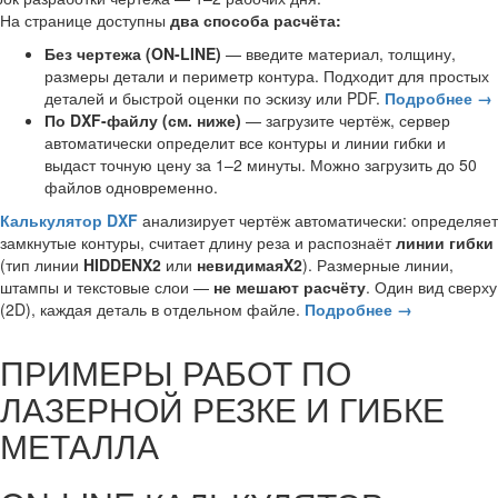
На странице доступны
два способа расчёта:
Без чертежа (ON-LINE)
— введите материал, толщину,
размеры детали и периметр контура. Подходит для простых
деталей и быстрой оценки по эскизу или PDF.
Подробнее →
По DXF-файлу (см. ниже)
— загрузите чертёж, сервер
автоматически определит все контуры и линии гибки и
выдаст точную цену за 1–2 минуты. Можно загрузить до 50
файлов одновременно.
Калькулятор DXF
анализирует чертёж автоматически: определяет
замкнутые контуры, считает длину реза и распознаёт
линии гибки
(тип линии
HIDDENX2
или
невидимаяX2
). Размерные линии,
штампы и текстовые слои —
не мешают расчёту
. Один вид сверху
(2D), каждая деталь в отдельном файле.
Подробнее →
ПРИМЕРЫ РАБОТ ПО
ЛАЗЕРНОЙ РЕЗКЕ И ГИБКЕ
МЕТАЛЛА