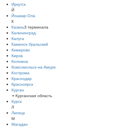
Иркутск
Й
Йошкар-Ола
К
Казань
3
терминала
Калининград
Калуга
Каменск-Уральский
Кемерово
Киров
Коломна
Комсомольск-на-Амуре
Кострома
Краснодар
Красноярск
Курган
Курганская область
Курск
Л
Липецк
М
Магадан