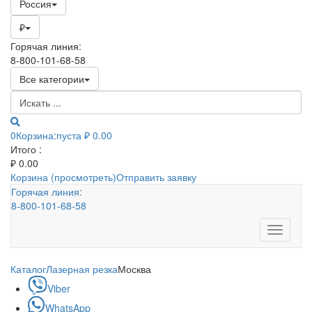
Россия
₽
Горячая линия:
8-800-101-68-58
Все категории
0
Корзина:
пуста
₽ 0.00
Итого :
₽
0.00
Корзина (просмотреть)
Отправить заявку
Горячая линия:
8-800-101-68-58
Toggle
navigati
Каталог
Лазерная резка
Москва
Viber
WhatsApp