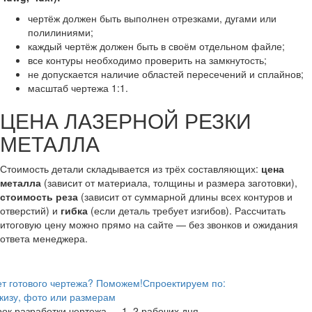
чертёж должен быть выполнен отрезками, дугами или
полилиниями;
каждый чертёж должен быть в своём отдельном файле;
все контуры необходимо проверить на замкнутость;
не допускается наличие областей пересечений и сплайнов;
масштаб чертежа 1:1.
ЦЕНА ЛАЗЕРНОЙ РЕЗКИ
МЕТАЛЛА
Стоимость детали складывается из трёх составляющих:
цена
металла
(зависит от материала, толщины и размера заготовки),
стоимость реза
(зависит от суммарной длины всех контуров и
отверстий) и
гибка
(если деталь требует изгибов). Рассчитать
итоговую цену можно прямо на сайте — без звонков и ожидания
ответа менеджера.
т готового чертежа? Поможем!
Спроектируем по:
кизу, фото или размерам
ок разработки чертежа — 1–2 рабочих дня.