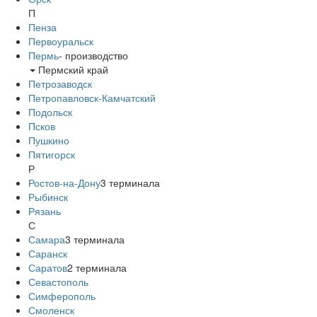
П
Пенза
Первоуральск
Пермь
-
производство
Пермский край
Петрозаводск
Петропавловск-Камчатский
Подольск
Псков
Пушкино
Пятигорск
Р
Ростов-на-Дону
3
терминала
Рыбинск
Рязань
С
Самара
3
терминала
Саранск
Саратов
2
терминала
Севастополь
Симферополь
Смоленск