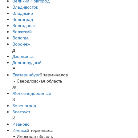
Великий Новгород
Владивосток
Владимир
Волгоград
Волгодонск
Волжский
Вологда
Воронеж
Д
Дзержинск
Долгопрудный
Е
Екатеринбург
6
терминалов
Свердловская область
Ж
Железнодорожный
З
Зеленоград
Златоуст
И
Иваново
Ижевск
2
терминала
Ижевская область