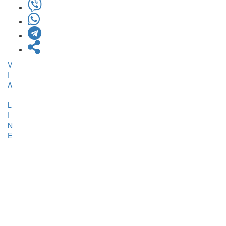
V
I
A
-
L
I
N
E