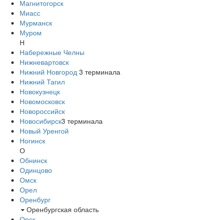
Магнитогорск
Миасс
Мурманск
Муром
Н
Набережные Челны
Нижневартовск
Нижний Новгород
3
терминала
Нижний Тагил
Новокузнецк
Новомосковск
Новороссийск
Новосибирск
3
терминала
Новый Уренгой
Ногинск
О
Обнинск
Одинцово
Омск
Орел
Оренбург
Оренбургская область
Орск