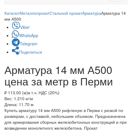
navigati
Каталог
Металлопрокат
Стальной прокат
Арматура
Арматура 14
мм А500
Viber
WhatsApp
Telegram
Поделиться
Арматура 14 мм А500
цена за метр в Перми
₽ 113.00 (м)
в т.ч. НДС (20%)
Вес: 1.210
кг/м
Длина: 11.70
м
Купить арматуру 14 мм А500 рифленую в Перми с резкой по
размерам, с доставкой, небольшим объемом. Предназначена
для армирования сборных железобетонных конструкций и при
возведении монолитного железобетона. Прокат