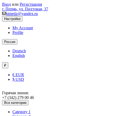
Вход
или
Регистрация
г. Пермь, ул. Пихтовая, 37
stmetiz@yandex.ru
Настройки
My Account
Profile
Россия
Deutsch
English
₽
€ EUR
$ USD
Горячая линия:
+7 (342) 279 00 46
Все категории
Category 1