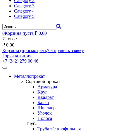
Category 2
Category 3
Category 4
Category 5
0
Корзина:
пуста
₽ 0.00
Итого :
₽
0.00
Корзина (просмотреть)
Отправить заявку
Горячая линия:
+7 (342) 279 00 46
Toggle
navigation
Металлопрокат
Сортовой прокат
Арматура
Круг
Квадрат
Балка
Швеллер
Уголок
Полоса
Труба
Труба э/с профильная