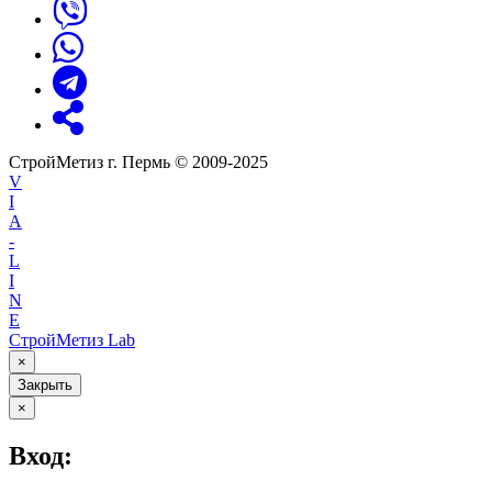
СтройМетиз г. Пермь © 2009-2025
V
I
A
-
L
I
N
E
СтройМетиз Lab
×
Закрыть
×
Вход: