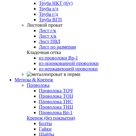
Труба НКТ (б/у)
Труба х/д
Труба г/д
Труба ВГП
Листовой прокат
Лист г/к
Лист х/к
Лист ПВЛ
Лист по размерам
Кладочная сетка
из проволоки Вр-1
из оцинкованной проволоки
из нержавеющей проволоки
Метизы & Крепеж
Проволока
Проволока ТОЧ
Проволока ТОЦ
Проволока ТНС
Проволока ТНЦ
Проволока Вр-1
Крепеж (без покрытия)
Болты
Гайки
Шайбы