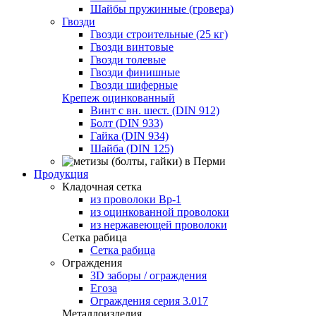
Шайбы пружинные (гровера)
Гвозди
Гвозди строительные (25 кг)
Гвозди винтовые
Гвозди толевые
Гвозди финишные
Гвозди шиферные
Крепеж оцинкованный
Винт с вн. шест. (DIN 912)
Болт (DIN 933)
Гайка (DIN 934)
Шайба (DIN 125)
Продукция
Кладочная сетка
из проволоки Вр-1
из оцинкованной проволоки
из нержавеющей проволоки
Сетка рабица
Сетка рабица
Ограждения
3D заборы / ограждения
Егоза
Ограждения серия 3.017
Металлоизделия