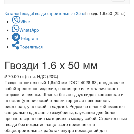
navigati
Каталог
Гвозди
Гвозди строительные 25 кг
Гвоздь 1.6х50 (25 кг)
Viber
WhatsApp
Telegram
Поделиться
Гвозди 1.6 х 50 мм
₽ 70.00 (кг)
в т.ч. НДС (20%)
Гвоздь строительный 1,6х50 мм ГОСТ 4028-63, представляет
собой крепежное изделие, состоящее из металлического
стержня и шляпки. Шляпка бывает двух видов: коническая и
плоская (у конической головки торцевая поверхность
рифленая, у плоской - гладкая). Рядом со шляпкой имеются
специально сделанные зазубрины, служащие для более
прочного сцепления материалов между собой. Строительные
гвозди без покрытия чаще всего применяют в
общестроительных работах внутри помещений для