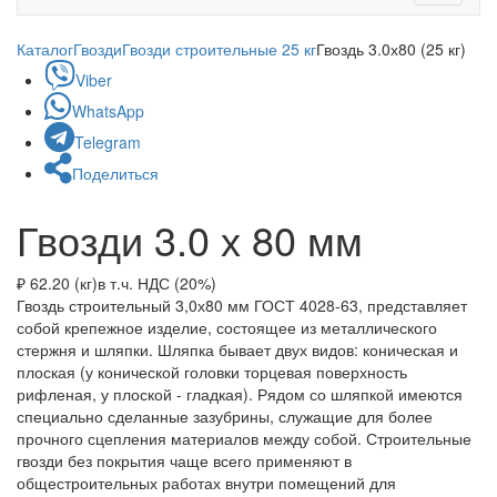
navigati
Каталог
Гвозди
Гвозди строительные 25 кг
Гвоздь 3.0х80 (25 кг)
Viber
WhatsApp
Telegram
Поделиться
Гвозди 3.0 х 80 мм
₽ 62.20 (кг)
в т.ч. НДС (20%)
Гвоздь строительный 3,0х80 мм ГОСТ 4028-63, представляет
собой крепежное изделие, состоящее из металлического
стержня и шляпки. Шляпка бывает двух видов: коническая и
плоская (у конической головки торцевая поверхность
рифленая, у плоской - гладкая). Рядом со шляпкой имеются
специально сделанные зазубрины, служащие для более
прочного сцепления материалов между собой. Строительные
гвозди без покрытия чаще всего применяют в
общестроительных работах внутри помещений для