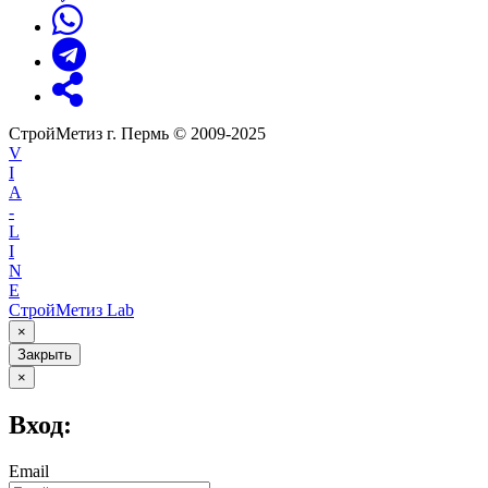
СтройМетиз г. Пермь © 2009-2025
V
I
A
-
L
I
N
E
СтройМетиз Lab
×
Закрыть
×
Вход:
Email