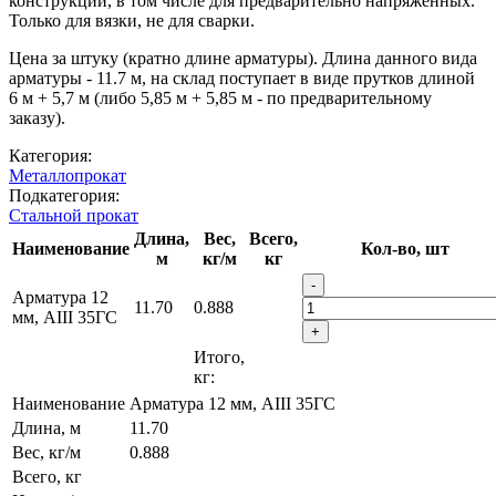
конструкций, в том числе для предварительно напряженных.
Только для вязки, не для сварки.
Цена за штуку (кратно длине арматуры). Длина данного вида
арматуры - 11.7 м, на склад поступает в виде прутков длиной
6 м + 5,7 м (либо 5,85 м + 5,85 м - по предварительному
заказу).
Категория:
Металлопрокат
Подкатегория:
Стальной прокат
Длина,
Вес,
Всего,
Наименование
Кол-во, шт
м
кг/м
кг
-
Арматура 12
11.70
0.888
мм, АIII 35ГС
+
Итого,
кг:
Наименование
Арматура 12 мм, АIII 35ГС
Длина, м
11.70
Вес, кг/м
0.888
Всего, кг