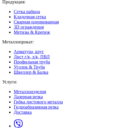
Продукция:
Сетка рабица
Кладочная сетка
Сварная оцинкованная
3D ограждения
Метизы & Крепеж
Металлопрокат:
Арматура, круг
Лист г/к, х/к, ПВЛ
Профильная труба
Уголок & Труба
Швеллер & Балка
Услуги:
Металлоизделия
Лазерная резка
Гибка листового металла
Гидроабразивная резка
Доставка