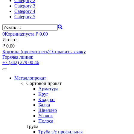
Category 2
Category 3
Category 4
Category 5
0
Корзина:
пуста
₽ 0.00
Итого :
₽
0.00
Корзина (просмотреть)
Отправить заявку
Горячая линия:
+7 (342) 279 00 46
Toggle
navigation
Металлопрокат
Сортовой прокат
Арматура
Круг
Квадрат
Балка
Швеллер
Уголок
Полоса
Труба
Труба э/с профильная