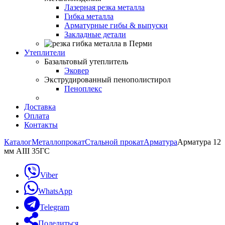
Лазерная резка металла
Гибка металла
Арматурные гибы & выпуски
Закладные детали
Утеплители
Базальтовый утеплитель
Эковер
Экструдированный пенополистирол
Пеноплекс
Доставка
Оплата
Контакты
Каталог
Металлопрокат
Стальной прокат
Арматура
Арматура 12
мм АIII 35ГС
Viber
WhatsApp
Telegram
Поделиться