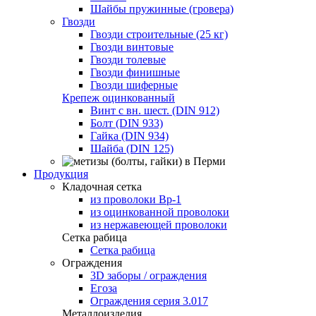
Шайбы пружинные (гровера)
Гвозди
Гвозди строительные (25 кг)
Гвозди винтовые
Гвозди толевые
Гвозди финишные
Гвозди шиферные
Крепеж оцинкованный
Винт с вн. шест. (DIN 912)
Болт (DIN 933)
Гайка (DIN 934)
Шайба (DIN 125)
Продукция
Кладочная сетка
из проволоки Вр-1
из оцинкованной проволоки
из нержавеющей проволоки
Сетка рабица
Сетка рабица
Ограждения
3D заборы / ограждения
Егоза
Ограждения серия 3.017
Металлоизделия