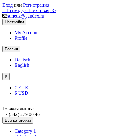
Вход
или
Регистрация
г. Пермь, ул. Пихтовая, 37
stmetiz@yandex.ru
Настройки
My Account
Profile
Россия
Deutsch
English
₽
€ EUR
$ USD
Горячая линия:
+7 (342) 279 00 46
Все категории
Category 1