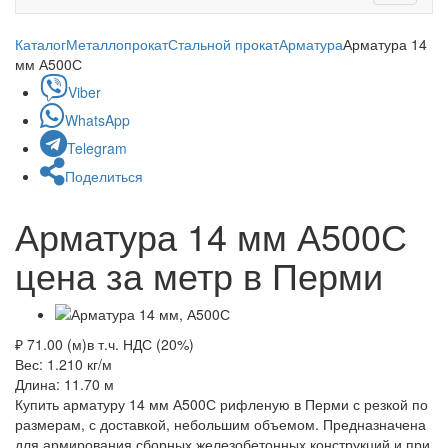
navigati
Каталог
Металлопрокат
Стальной прокат
Арматура
Арматура 14
мм А500С
Viber
WhatsApp
Telegram
Поделиться
Арматура 14 мм А500С
цена за метр в Перми
₽ 71.00 (м)
в т.ч. НДС (20%)
Вес: 1.210
кг/м
Длина: 11.70
м
Купить арматуру 14 мм А500С рифленую в Перми с резкой по
размерам, с доставкой, небольшим объемом. Предназначена
для армирования сборных железобетонных конструкций и при