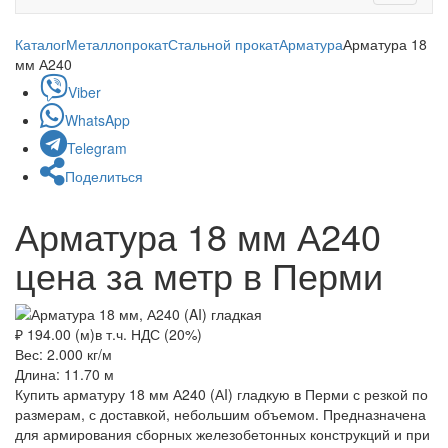
navigati
Каталог
Металлопрокат
Стальной прокат
Арматура
Арматура 18
мм А240
Viber
WhatsApp
Telegram
Поделиться
Арматура 18 мм А240
цена за метр в Перми
₽ 194.00 (м)
в т.ч. НДС (20%)
Вес: 2.000
кг/м
Длина: 11.70
м
Купить арматуру 18 мм А240 (АI) гладкую в Перми с резкой по
размерам, с доставкой, небольшим объемом. Предназначена
для армирования сборных железобетонных конструкций и при