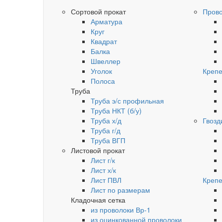
Сортовой прокат
Пров
Арматура
Круг
Квадрат
Балка
Швеллер
Уголок
Крепе
Полоса
Труба
Труба э/с профильная
Труба НКТ (б/у)
Труба х/д
Гвозд
Труба г/д
Труба ВГП
Листовой прокат
Лист г/к
Лист х/к
Лист ПВЛ
Крепе
Лист по размерам
Кладочная сетка
из проволоки Вр-1
из оцинкованной проволоки