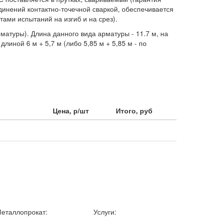
динений контактно-точечной сваркой, обеспечивается
ами испытаний на изгиб и на срез).
рматуры). Длина данного вида арматуры - 11.7 м, на
длиной 6 м + 5,7 м (либо 5,85 м + 5,85 м - по
Цена, р/шт
Итого, руб
еталлопрокат:
Услуги: