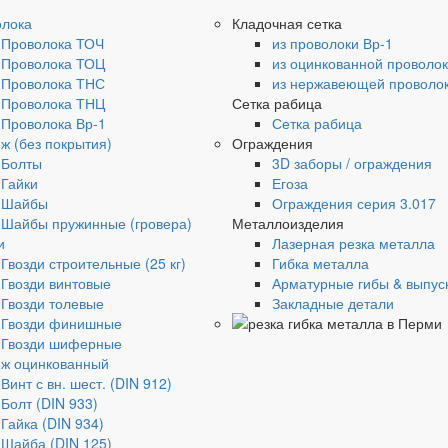
олока
Кладочная сетка
Проволока ТОЧ
из проволоки Вр-1
Проволока ТОЦ
из оцинкованной проволо
Проволока ТНС
из нержавеющей проволо
Проволока ТНЦ
Сетка рабица
Проволока Вр-1
Сетка рабица
ж (без покрытия)
Ограждения
Болты
3D заборы / ограждения
Гайки
Егоза
Шайбы
Ограждения серия 3.017
Шайбы пружинные (гровера)
Металлоизделия
и
Лазерная резка металла
Гвозди строительные (25 кг)
Гибка металла
Гвозди винтовые
Арматурные гибы & выпус
Гвозди толевые
Закладные детали
Гвозди финишные
Гвозди шиферные
ж оцинкованный
Винт с вн. шест. (DIN 912)
Болт (DIN 933)
Гайка (DIN 934)
Шайба (DIN 125)