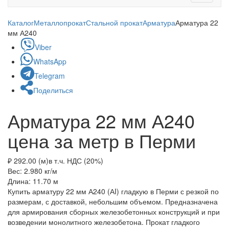
navigati
Каталог
Металлопрокат
Стальной прокат
Арматура
Арматура 22
мм А240
Viber
WhatsApp
Telegram
Поделиться
Арматура 22 мм А240
цена за метр в Перми
₽ 292.00 (м)
в т.ч. НДС (20%)
Вес: 2.980
кг/м
Длина: 11.70
м
Купить арматуру 22 мм А240 (АI) гладкую в Перми с резкой по
размерам, с доставкой, небольшим объемом. Предназначена
для армирования сборных железобетонных конструкций и при
возведении монолитного железобетона. Прокат гладкого