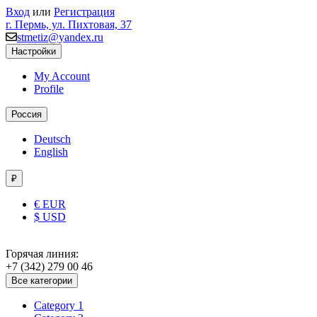
Вход
или
Регистрация
г. Пермь, ул. Пихтовая, 37
stmetiz@yandex.ru
Настройки
My Account
Profile
Россия
Deutsch
English
₽
€ EUR
$ USD
Горячая линия:
+7 (342) 279 00 46
Все категории
Category 1