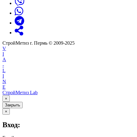
СтройМетиз г. Пермь © 2009-2025
V
I
A
-
L
I
N
E
СтройМетиз Lab
×
Закрыть
×
Вход: