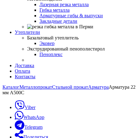
Лазерная резка металла
Гибка металла
Арматурные гибы & выпуски
Закладные детали
Утеплители
Базальтовый утеплитель
Эковер
Экструдированный пенополистирол
Пеноплекс
Доставка
Оплата
Контакты
Каталог
Металлопрокат
Стальной прокат
Арматура
Арматура 22
мм А500С
Viber
WhatsApp
Telegram
Поделиться