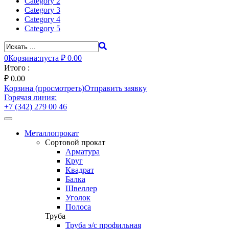
Category 2
Category 3
Category 4
Category 5
0
Корзина:
пуста
₽ 0.00
Итого :
₽
0.00
Корзина (просмотреть)
Отправить заявку
Горячая линия:
+7 (342) 279 00 46
Toggle
navigation
Металлопрокат
Сортовой прокат
Арматура
Круг
Квадрат
Балка
Швеллер
Уголок
Полоса
Труба
Труба э/с профильная