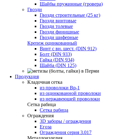
Шайбы пружинные (гровера)
Гвозди
Гвозди строительные (25 кг)
Гвозди винтовые
Гвозди толевые
Гвозди финишные
Гвозди шиферные
Крепеж оцинкованный
Винт с вн. шест. (DIN 912)
Болт (DIN 933)
Гайка (DIN 934)
Шайба (DIN 125)
Продукция
Кладочная сетка
из проволоки Вр-1
из оцинкованной проволоки
из нержавеющей проволоки
Сетка рабица
Сетка рабица
Ограждения
3D заборы / ограждения
Егоза
Ограждения серия 3.017
Металлоизделия