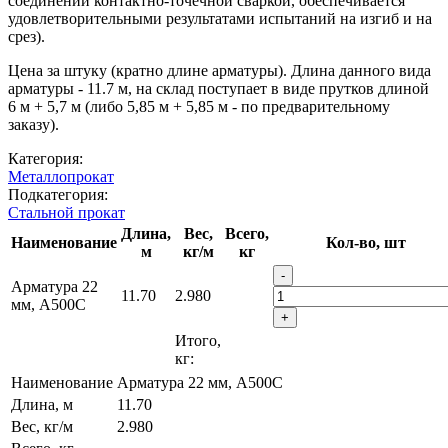
соединений контактно-точечной сваркой, обеспечивается
удовлетворительными результатами испытаний на изгиб и на
срез).
Цена за штуку (кратно длине арматуры). Длина данного вида
арматуры - 11.7 м, на склад поступает в виде прутков длиной
6 м + 5,7 м (либо 5,85 м + 5,85 м - по предварительному
заказу).
Категория:
Металлопрокат
Подкатегория:
Стальной прокат
Длина,
Вес,
Всего,
Наименование
Кол-во, шт
м
кг/м
кг
-
Арматура 22
11.70
2.980
мм, А500С
+
Итого,
кг:
Наименование
Арматура 22 мм, А500С
Длина, м
11.70
Вес, кг/м
2.980