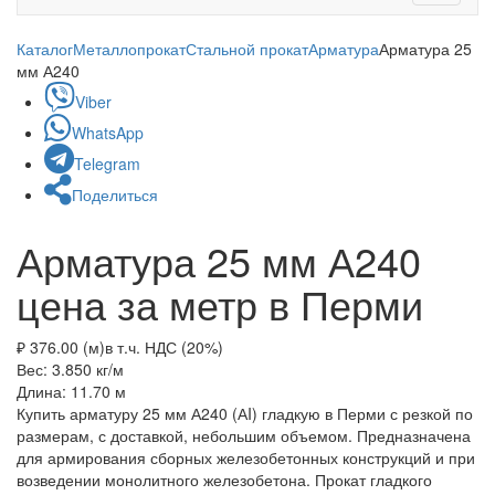
navigati
Каталог
Металлопрокат
Стальной прокат
Арматура
Арматура 25
мм А240
Viber
WhatsApp
Telegram
Поделиться
Арматура 25 мм А240
цена за метр в Перми
₽ 376.00 (м)
в т.ч. НДС (20%)
Вес: 3.850
кг/м
Длина: 11.70
м
Купить арматуру 25 мм А240 (АI) гладкую в Перми с резкой по
размерам, с доставкой, небольшим объемом. Предназначена
для армирования сборных железобетонных конструкций и при
возведении монолитного железобетона. Прокат гладкого