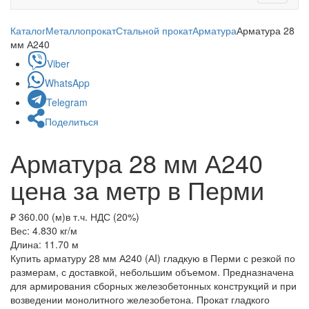
navigati
Каталог
Металлопрокат
Стальной прокат
Арматура
Арматура 28
мм А240
Viber
WhatsApp
Telegram
Поделиться
Арматура 28 мм А240
цена за метр в Перми
₽ 360.00 (м)
в т.ч. НДС (20%)
Вес: 4.830
кг/м
Длина: 11.70
м
Купить арматуру 28 мм А240 (АI) гладкую в Перми с резкой по
размерам, с доставкой, небольшим объемом. Предназначена
для армирования сборных железобетонных конструкций и при
возведении монолитного железобетона. Прокат гладкого