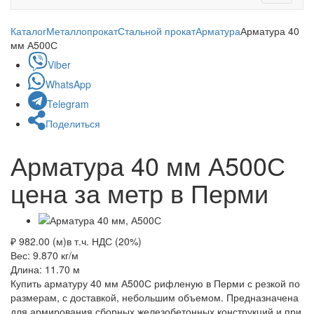
navigati
Каталог
Металлопрокат
Стальной прокат
Арматура
Арматура 40
мм А500С
Viber
WhatsApp
Telegram
Поделиться
Арматура 40 мм А500С
цена за метр в Перми
₽ 982.00 (м)
в т.ч. НДС (20%)
Вес: 9.870
кг/м
Длина: 11.70
м
Купить арматуру 40 мм А500С рифленую в Перми с резкой по
размерам, с доставкой, небольшим объемом. Предназначена
для армирования сборных железобетонных конструкций и при