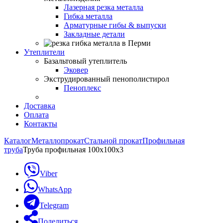
Лазерная резка металла
Гибка металла
Арматурные гибы & выпуски
Закладные детали
Утеплители
Базальтовый утеплитель
Эковер
Экструдированный пенополистирол
Пеноплекс
Доставка
Оплата
Контакты
Каталог
Металлопрокат
Стальной прокат
Профильная
труба
Труба профильная 100x100х3
Viber
WhatsApp
Telegram
Поделиться