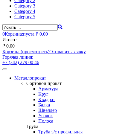
Category 2
Category 3
Category 4
Category 5
0
Корзина:
пуста
₽ 0.00
Итого :
₽
0.00
Корзина (просмотреть)
Отправить заявку
Горячая линия:
+7 (342) 279 00 46
Toggle
navigation
Металлопрокат
Сортовой прокат
Арматура
Круг
Квадрат
Балка
Швеллер
Уголок
Полоса
Труба
Труба э/с профильная