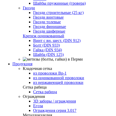
Шайбы пружинные (гровера)
Гвозди
Гвозди строительные (25 кг)
Гвозди винтовые
Гвозди толевые
Гвозди финишные
Гвозди шиферные
Крепеж оцинкованный
Винт с вн. шест. (DIN 912)
Болт (DIN 933)
Гайка (DIN 934)
Шайба (DIN 125)
Продукция
Кладочная сетка
из проволоки Вр-1
из оцинкованной проволоки
из нержавеющей проволоки
Сетка рабица
Сетка рабица
Ограждения
3D заборы / ограждения
Егоза
Ограждения серия 3.017
Металлоизделия