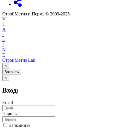
СтройМетиз г. Пермь © 2009-2025
V
I
A
-
L
I
N
E
СтройМетиз Lab
×
Закрыть
×
Вход:
Email
Пароль
Запомнить