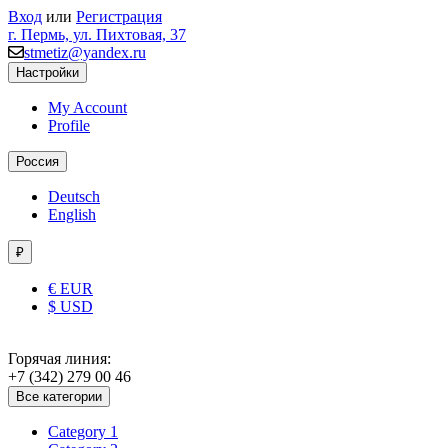
Вход
или
Регистрация
г. Пермь, ул. Пихтовая, 37
stmetiz@yandex.ru
Настройки
My Account
Profile
Россия
Deutsch
English
₽
€ EUR
$ USD
Горячая линия:
+7 (342) 279 00 46
Все категории
Category 1