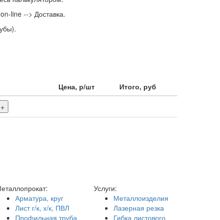
n-line --> Доставка.
убы).
Цена, р/шт
Итого, руб
+
еталлопрокат:
Услуги:
Арматура, круг
Металлоизделия
Лист г/к, х/к, ПВЛ
Лазерная резка
Профильная труба
Гибка листового