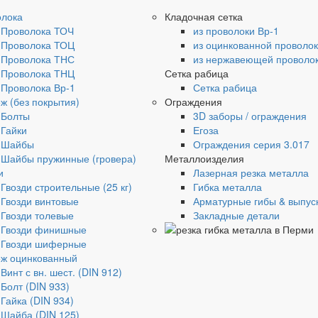
олока
Кладочная сетка
Проволока ТОЧ
из проволоки Вр-1
Проволока ТОЦ
из оцинкованной проволо
Проволока ТНС
из нержавеющей проволо
Проволока ТНЦ
Сетка рабица
Проволока Вр-1
Сетка рабица
ж (без покрытия)
Ограждения
Болты
3D заборы / ограждения
Гайки
Егоза
Шайбы
Ограждения серия 3.017
Шайбы пружинные (гровера)
Металлоизделия
и
Лазерная резка металла
Гвозди строительные (25 кг)
Гибка металла
Гвозди винтовые
Арматурные гибы & выпус
Гвозди толевые
Закладные детали
Гвозди финишные
Гвозди шиферные
ж оцинкованный
Винт с вн. шест. (DIN 912)
Болт (DIN 933)
Гайка (DIN 934)
Шайба (DIN 125)