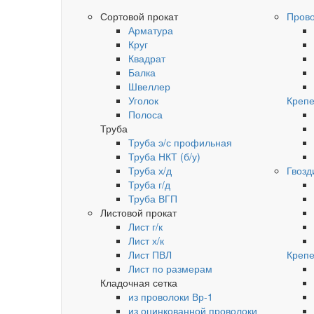
Сортовой прокат
Пров
Арматура
Круг
Квадрат
Балка
Швеллер
Уголок
Крепе
Полоса
Труба
Труба э/с профильная
Труба НКТ (б/у)
Труба х/д
Гвозд
Труба г/д
Труба ВГП
Листовой прокат
Лист г/к
Лист х/к
Лист ПВЛ
Крепе
Лист по размерам
Кладочная сетка
из проволоки Вр-1
из оцинкованной проволоки