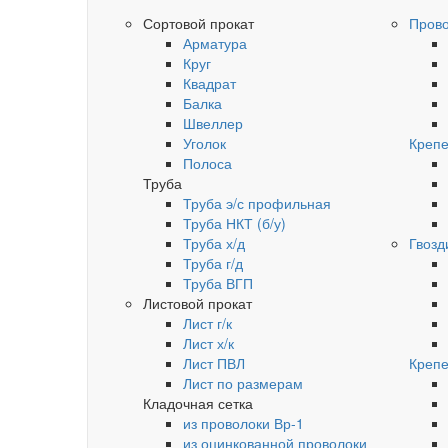
Сортовой прокат
Пров
Арматура
Круг
Квадрат
Балка
Швеллер
Уголок
Крепе
Полоса
Труба
Труба э/с профильная
Труба НКТ (б/у)
Труба х/д
Гвозд
Труба г/д
Труба ВГП
Листовой прокат
Лист г/к
Лист х/к
Лист ПВЛ
Крепе
Лист по размерам
Кладочная сетка
из проволоки Вр-1
из оцинкованной проволоки