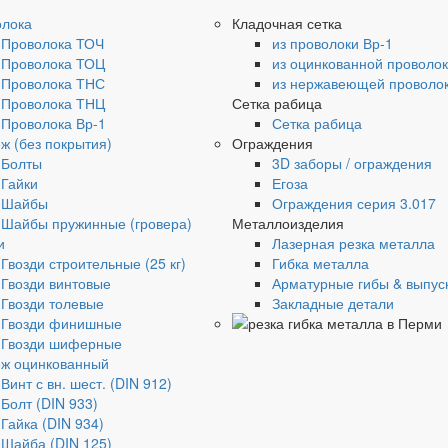
олока
Кладочная сетка
Проволока ТОЧ
из проволоки Вр-1
Проволока ТОЦ
из оцинкованной проволо
Проволока ТНС
из нержавеющей проволо
Проволока ТНЦ
Сетка рабица
Проволока Вр-1
Сетка рабица
ж (без покрытия)
Ограждения
Болты
3D заборы / ограждения
Гайки
Егоза
Шайбы
Ограждения серия 3.017
Шайбы пружинные (гровера)
Металлоизделия
и
Лазерная резка металла
Гвозди строительные (25 кг)
Гибка металла
Гвозди винтовые
Арматурные гибы & выпус
Гвозди толевые
Закладные детали
Гвозди финишные
Гвозди шиферные
ж оцинкованный
Винт с вн. шест. (DIN 912)
Болт (DIN 933)
Гайка (DIN 934)
Шайба (DIN 125)