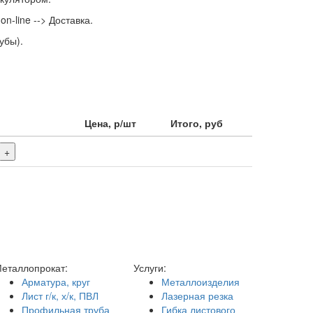
n-line --> Доставка.
убы).
Цена, р/шт
Итого, руб
+
еталлопрокат:
Услуги:
Арматура, круг
Металлоизделия
Лист г/к, х/к, ПВЛ
Лазерная резка
Профильная труба
Гибка листового