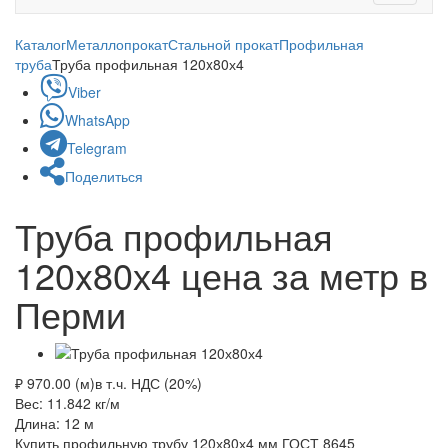
navigati
Каталог
Металлопрокат
Стальной прокат
Профильная
труба
Труба профильная 120x80х4
Viber
WhatsApp
Telegram
Поделиться
Труба профильная
120x80х4 цена за метр в
Перми
₽ 970.00 (м)
в т.ч. НДС (20%)
Вес: 11.842
кг/м
Длина: 12
м
Купить профильную трубу 120х80х4 мм ГОСТ 8645