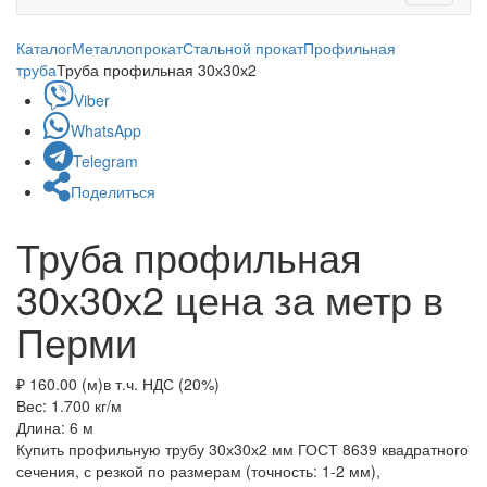
navigati
Каталог
Металлопрокат
Стальной прокат
Профильная
труба
Труба профильная 30х30х2
Viber
WhatsApp
Telegram
Поделиться
Труба профильная
30х30х2 цена за метр в
Перми
₽ 160.00 (м)
в т.ч. НДС (20%)
Вес: 1.700
кг/м
Длина: 6
м
Купить профильную трубу 30х30х2 мм ГОСТ 8639 квадратного
сечения, с резкой по размерам (точность: 1-2 мм),