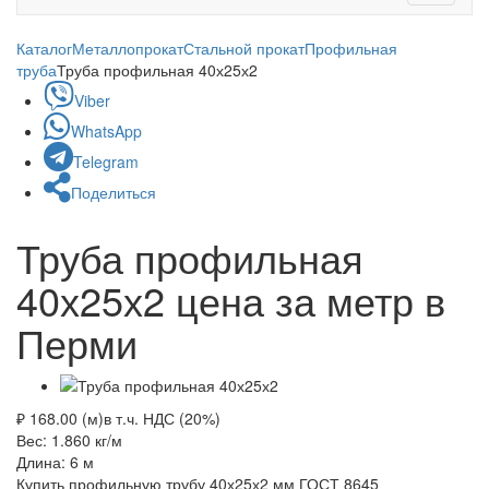
navigati
Каталог
Металлопрокат
Стальной прокат
Профильная
труба
Труба профильная 40х25х2
Viber
WhatsApp
Telegram
Поделиться
Труба профильная
40х25х2 цена за метр в
Перми
₽ 168.00 (м)
в т.ч. НДС (20%)
Вес: 1.860
кг/м
Длина: 6
м
Купить профильную трубу 40х25х2 мм ГОСТ 8645