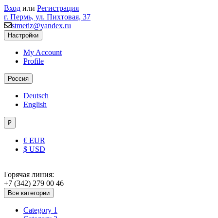
Вход
или
Регистрация
г. Пермь, ул. Пихтовая, 37
stmetiz@yandex.ru
Настройки
My Account
Profile
Россия
Deutsch
English
₽
€ EUR
$ USD
Горячая линия:
+7 (342) 279 00 46
Все категории
Category 1