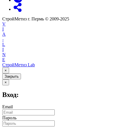
СтройМетиз г. Пермь © 2009-2025
V
I
A
-
L
I
N
E
СтройМетиз Lab
×
Закрыть
×
Вход:
Email
Пароль