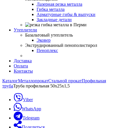
Лазерная резка металла
Гибка металла
Арматурные гибы & выпуски
Закладные детали
Утеплители
Базальтовый утеплитель
Эковер
Экструдированный пенополистирол
Пеноплекс
Доставка
Оплата
Контакты
Каталог
Металлопрокат
Стальной прокат
Профильная
труба
Труба профильная 50х25х1,5
Viber
WhatsApp
Telegram
Поделиться