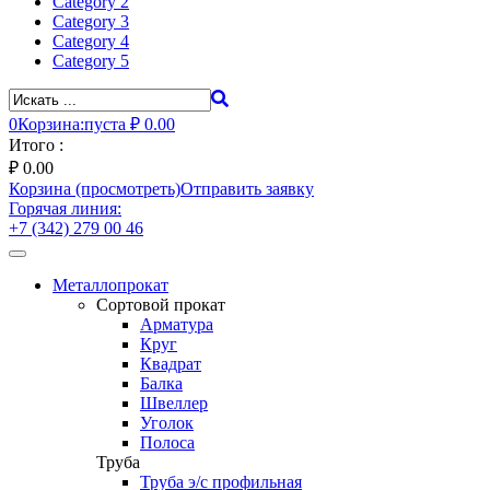
Category 2
Category 3
Category 4
Category 5
0
Корзина:
пуста
₽ 0.00
Итого :
₽
0.00
Корзина (просмотреть)
Отправить заявку
Горячая линия:
+7 (342) 279 00 46
Toggle
navigation
Металлопрокат
Сортовой прокат
Арматура
Круг
Квадрат
Балка
Швеллер
Уголок
Полоса
Труба
Труба э/с профильная