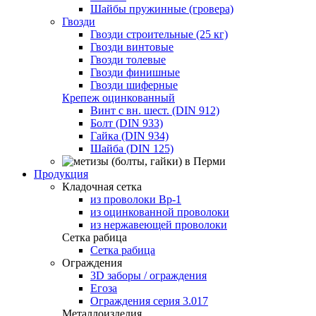
Шайбы пружинные (гровера)
Гвозди
Гвозди строительные (25 кг)
Гвозди винтовые
Гвозди толевые
Гвозди финишные
Гвозди шиферные
Крепеж оцинкованный
Винт с вн. шест. (DIN 912)
Болт (DIN 933)
Гайка (DIN 934)
Шайба (DIN 125)
Продукция
Кладочная сетка
из проволоки Вр-1
из оцинкованной проволоки
из нержавеющей проволоки
Сетка рабица
Сетка рабица
Ограждения
3D заборы / ограждения
Егоза
Ограждения серия 3.017
Металлоизделия