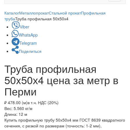
navigati
Каталог
Металлопрокат
Стальной прокат
Профильная
труба
Труба профильная 50x50х4
Viber
WhatsApp
Telegram
Поделиться
Труба профильная
50x50х4 цена за метр в
Перми
₽ 478.00 (м)
в т.ч. НДС (20%)
Вес: 5.560
кг/м
Длина: 12
м
Купить профильную трубу 50х50х4 мм ГОСТ 8639 квадратного
сечения, с резкой по размерам (точность: 1-2 мм),