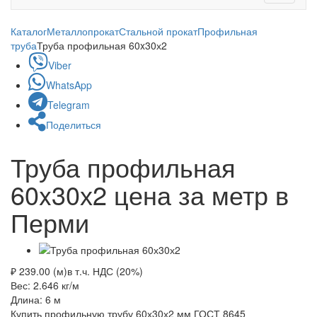
navigati
Каталог
Металлопрокат
Стальной прокат
Профильная
труба
Труба профильная 60x30х2
Viber
WhatsApp
Telegram
Поделиться
Труба профильная
60x30х2 цена за метр в
Перми
₽ 239.00 (м)
в т.ч. НДС (20%)
Вес: 2.646
кг/м
Длина: 6
м
Купить профильную трубу 60х30х2 мм ГОСТ 8645