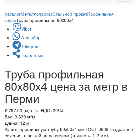
navigati
Каталог
Металлопрокат
Стальной прокат
Профильная
труба
Труба профильная 80x80х4
Viber
WhatsApp
Telegram
Поделиться
Труба профильная
80x80х4 цена за метр в
Перми
₽ 797.00 (м)
в т.ч. НДС (20%)
Вес: 9.330
кг/м
Длина: 12
м
Купить профильную трубу 80х80х4 мм ГОСТ 8639 квадратного
сечения, с резкой по размерам (точность: 1-2 мм),