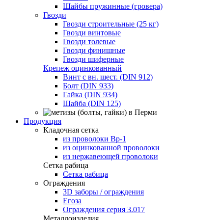
Шайбы пружинные (гровера)
Гвозди
Гвозди строительные (25 кг)
Гвозди винтовые
Гвозди толевые
Гвозди финишные
Гвозди шиферные
Крепеж оцинкованный
Винт с вн. шест. (DIN 912)
Болт (DIN 933)
Гайка (DIN 934)
Шайба (DIN 125)
Продукция
Кладочная сетка
из проволоки Вр-1
из оцинкованной проволоки
из нержавеющей проволоки
Сетка рабица
Сетка рабица
Ограждения
3D заборы / ограждения
Егоза
Ограждения серия 3.017
Металлоизделия