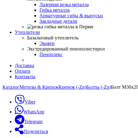
Лазерная резка металла
Гибка металла
Арматурные гибы & выпуски
Закладные детали
Утеплители
Базальтовый утеплитель
Эковер
Экструдированный пенополистирол
Пеноплекс
Доставка
Оплата
Контакты
Каталог
Метизы & Крепеж
Крепеж (-Zn)
Болты (-Zn)
Болт М30х29
Viber
WhatsApp
Telegram
Поделиться