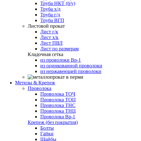
Труба НКТ (б/у)
Труба х/д
Труба г/д
Труба ВГП
Листовой прокат
Лист г/к
Лист х/к
Лист ПВЛ
Лист по размерам
Кладочная сетка
из проволоки Вр-1
из оцинкованной проволоки
из нержавеющей проволоки
Метизы & Крепеж
Проволока
Проволока ТОЧ
Проволока ТОЦ
Проволока ТНС
Проволока ТНЦ
Проволока Вр-1
Крепеж (без покрытия)
Болты
Гайки
Шайбы