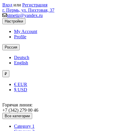
Вход
или
Регистрация
г. Пермь, ул. Пихтовая, 37
stmetiz@yandex.ru
Настройки
My Account
Profile
Россия
Deutsch
English
₽
€ EUR
$ USD
Горячая линия:
+7 (342) 279 00 46
Все категории
Category 1