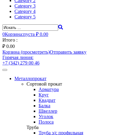
Category 2
Category 3
Category 4
Category 5
0
Корзина:
пуста
₽ 0.00
Итого :
₽
0.00
Корзина (просмотреть)
Отправить заявку
Горячая линия:
+7 (342) 279 00 46
Toggle
navigation
Металлопрокат
Сортовой прокат
Арматура
Круг
Квадрат
Балка
Швеллер
Уголок
Полоса
Труба
Труба э/с профильная