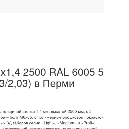
х1,4 2500 RAL 6005 5
73/2,03) в Перми
с толщиной стенки 1.4 мм, высотой 2500 мм, с 5
оба – болт М6х85, с полимерно-порошковой покраской
х 3Д заборов серии «Light», «Medium» и «Profi».
в и ограждений изготавливаются из холоднокатаной