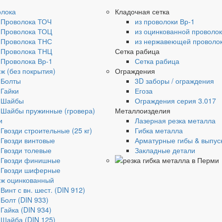
олока
Кладочная сетка
Проволока ТОЧ
из проволоки Вр-1
Проволока ТОЦ
из оцинкованной проволо
Проволока ТНС
из нержавеющей проволо
Проволока ТНЦ
Сетка рабица
Проволока Вр-1
Сетка рабица
ж (без покрытия)
Ограждения
Болты
3D заборы / ограждения
Гайки
Егоза
Шайбы
Ограждения серия 3.017
Шайбы пружинные (гровера)
Металлоизделия
и
Лазерная резка металла
Гвозди строительные (25 кг)
Гибка металла
Гвозди винтовые
Арматурные гибы & выпус
Гвозди толевые
Закладные детали
Гвозди финишные
Гвозди шиферные
ж оцинкованный
Винт с вн. шест. (DIN 912)
Болт (DIN 933)
Гайка (DIN 934)
Шайба (DIN 125)