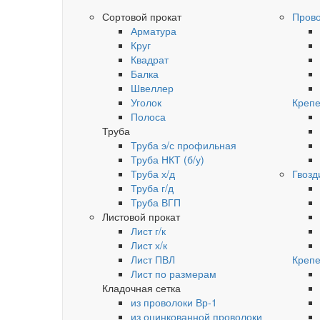
Сортовой прокат
Пров
Арматура
Круг
Квадрат
Балка
Швеллер
Уголок
Крепе
Полоса
Труба
Труба э/с профильная
Труба НКТ (б/у)
Труба х/д
Гвозд
Труба г/д
Труба ВГП
Листовой прокат
Лист г/к
Лист х/к
Лист ПВЛ
Крепе
Лист по размерам
Кладочная сетка
из проволоки Вр-1
из оцинкованной проволоки