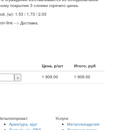
ному покрытию 3 слоями горячего цинка.
, (м): 1.53 / 1.73 / 2.03
n-line --> Доставка.
Цена, р/шт
Итого, руб
1 909.00
1 909.00
+
еталлопрокат:
Услуги:
Арматура, круг
Металлоизделия
Лист г/к, х/к, ПВЛ
Лазерная резка