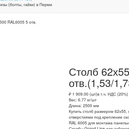
500 RAL6005 5 отв.
Столб 62х55
отв.(1,53/1,
₽ 1 909.00 (шт)
в т.ч. НДС (20%)
Вес: 6.77
кг/шт
Длина: 2500
мм
Купить столб размером 62х55, 
отверстиями под крепление ск
RAL 6005 для монтажа панельны
Столбы Grand Line для заборо