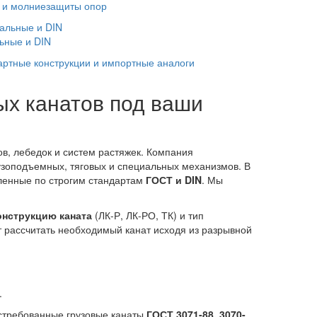
 и молниезащиты опор
ьные и DIN
артные конструкции и импортные аналоги
х канатов под ваши
, лебедок и систем растяжек. Компания
узоподъемных, тяговых и специальных механизмов. В
вленные по строгим стандартам
ГОСТ и DIN
. Мы
онструкцию каната
(ЛК-Р, ЛК-РО, ТК) и тип
 рассчитать необходимый канат исходя из разрывной
.
остребованные грузовые канаты
ГОСТ 3071-88, 3070-