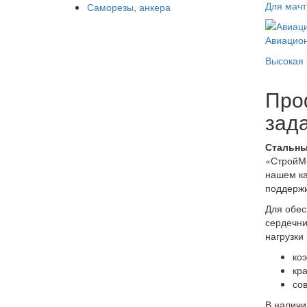
Для мачт
Саморезы, анкера
Авиацио
Высокая 
Про
зад
Стальны
«СтройМ
нашем ка
поддержи
Для обес
сердечни
нагрузки
ко
кр
со
В наличи