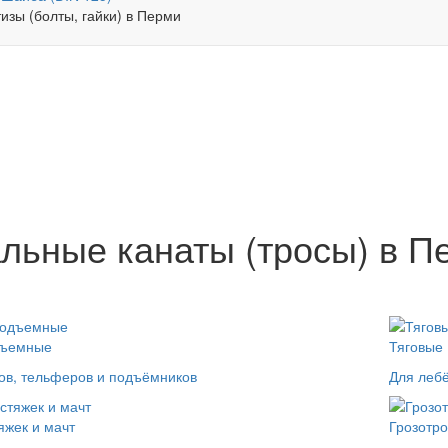
льные канаты (тросы) в П
N
дъемные
Тяговые
ов, тельферов и подъёмников
Для лебё
яжек и мачт
Грозотр