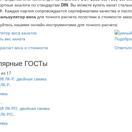
ортные аналоги по стандартам
DIN
. Вы можете купить канат сталь
Ф. Каждая партия сопровождается сертификатами качества и паспо
калькулятор веса
для точного расчета логистики и стоимости зака
уйтесь нашими онлайн-инструментами для точного расчета:
ть вес каната
Подобра
расчет веса и стоимости
Ответьте
лярные ГОСТы
из 17
ЛК-Р,
ивка
..
 ЛК-РО,
ивка
..