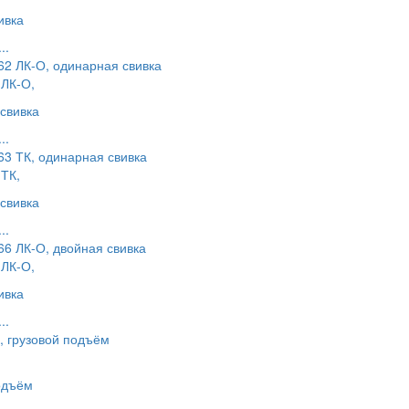
ивка
..
ЛК-О,
свивка
..
ТК,
свивка
..
ЛК-О,
ивка
..
одъём