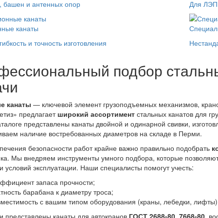
, башен и антенных опор
Для ЛЭП
нные канаты
Специал
гибкость и точность изготовления
Нестанд
фессиональный подбор стальны
ачи
е канаты
— ключевой элемент грузоподъемных механизмов, кранов
етиз» предлагает
широкий ассортимент
стальных канатов для гр
талоге представлены канаты двойной и одинарной свивки, изгото
ваем наличие востребованных диаметров на складе в Перми.
печения безопасности работ крайне важно правильно подобрать
к
ка. Мы внедряем инструменты умного подбора, которые позволяют
 и условий эксплуатации. Наши специалисты помогут учесть:
эффициент запаса прочности;
атность барабана к диаметру троса;
вместимость с вашим типом оборудования (краны, лебедки, лифты)
и представлены канаты для автокранов
ГОСТ 2688-80, 7668-80
, в