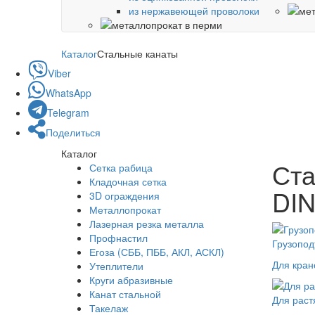
из нержавеющей проволоки
Каталог
Стальные канаты
Viber
WhatsApp
Telegram
Поделиться
Каталог
Ста
Сетка рабица
Кладочная сетка
DI
3D ограждения
Металлопрокат
Лазерная резка металла
Профнастил
Грузопо
Егоза (СББ, ПББ, АКЛ, АСКЛ)
Для кран
Утеплители
Круги абразивные
Канат стальной
Для раст
Такелаж