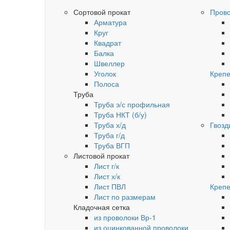
Сортовой прокат
Пров
Арматура
Круг
Квадрат
Балка
Швеллер
Уголок
Крепе
Полоса
Труба
Труба э/с профильная
Труба НКТ (б/у)
Труба х/д
Гвозд
Труба г/д
Труба ВГП
Листовой прокат
Лист г/к
Лист х/к
Лист ПВЛ
Крепе
Лист по размерам
Кладочная сетка
из проволоки Вр-1
из оцинкованной проволоки