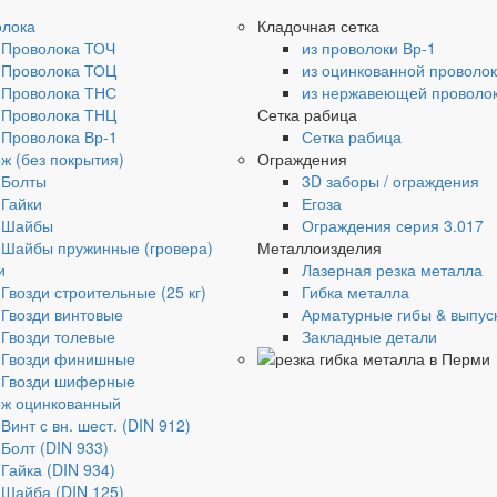
олока
Кладочная сетка
Проволока ТОЧ
из проволоки Вр-1
Проволока ТОЦ
из оцинкованной проволо
Проволока ТНС
из нержавеющей проволо
Проволока ТНЦ
Сетка рабица
Проволока Вр-1
Сетка рабица
ж (без покрытия)
Ограждения
Болты
3D заборы / ограждения
Гайки
Егоза
Шайбы
Ограждения серия 3.017
Шайбы пружинные (гровера)
Металлоизделия
и
Лазерная резка металла
Гвозди строительные (25 кг)
Гибка металла
Гвозди винтовые
Арматурные гибы & выпус
Гвозди толевые
Закладные детали
Гвозди финишные
Гвозди шиферные
ж оцинкованный
Винт с вн. шест. (DIN 912)
Болт (DIN 933)
Гайка (DIN 934)
Шайба (DIN 125)