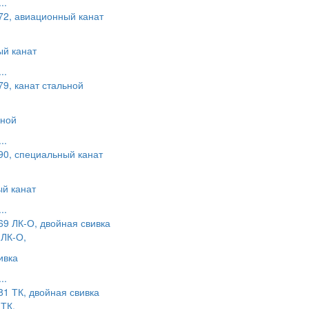
..
,
й канат
..
,
ьной
..
,
й канат
..
ЛК-О,
ивка
..
ТК,