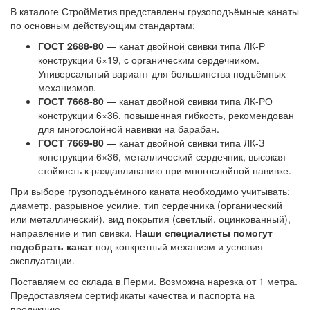
В каталоге СтройМетиз представлены грузоподъёмные канаты
по основным действующим стандартам:
ГОСТ 2688-80
— канат двойной свивки типа ЛК-Р
конструкции 6×19, с органическим сердечником.
Универсальный вариант для большинства подъёмных
механизмов.
ГОСТ 7668-80
— канат двойной свивки типа ЛК-РО
конструкции 6×36, повышенная гибкость, рекомендован
для многослойной навивки на барабан.
ГОСТ 7669-80
— канат двойной свивки типа ЛК-З
конструкции 6×36, металлический сердечник, высокая
стойкость к раздавливанию при многослойной навивке.
При выборе грузоподъёмного каната необходимо учитывать:
диаметр, разрывное усилие, тип сердечника (органический
или металлический), вид покрытия (светлый, оцинкованный),
направление и тип свивки.
Наши специалисты помогут
подобрать канат
под конкретный механизм и условия
эксплуатации.
Поставляем со склада в Перми. Возможна нарезка от 1 метра.
Предоставляем сертификаты качества и паспорта на
продукцию.