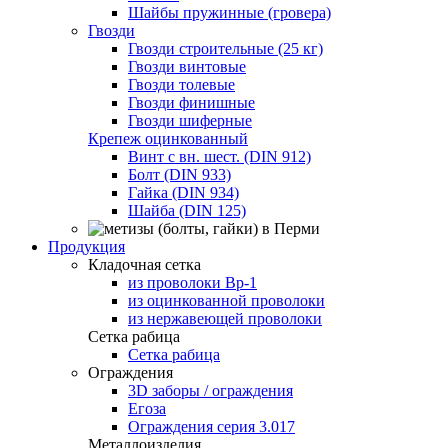
Шайбы пружинные (гровера)
Гвозди
Гвозди строительные (25 кг)
Гвозди винтовые
Гвозди толевые
Гвозди финишные
Гвозди шиферные
Крепеж оцинкованный
Винт с вн. шест. (DIN 912)
Болт (DIN 933)
Гайка (DIN 934)
Шайба (DIN 125)
Продукция
Кладочная сетка
из проволоки Вр-1
из оцинкованной проволоки
из нержавеющей проволоки
Сетка рабица
Сетка рабица
Ограждения
3D заборы / ограждения
Егоза
Ограждения серия 3.017
Металлоизделия