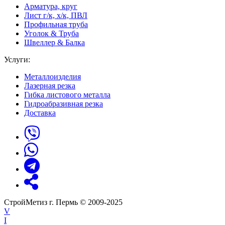
Арматура, круг
Лист г/к, х/к, ПВЛ
Профильная труба
Уголок & Труба
Швеллер & Балка
Услуги:
Металлоизделия
Лазерная резка
Гибка листового металла
Гидроабразивная резка
Доставка
СтройМетиз г. Пермь © 2009-2025
V
I