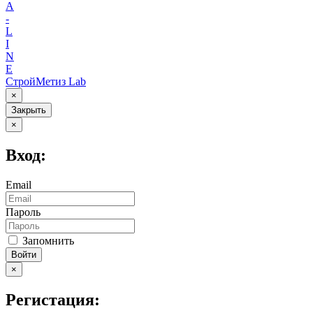
A
-
L
I
N
E
СтройМетиз Lab
×
Закрыть
×
Вход:
Email
Пароль
Запомнить
Войти
×
Регистация: