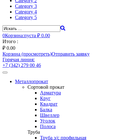
Category 2
Category 3
Category 4
Category 5
0
Корзина:
пуста
₽ 0.00
Итого :
₽
0.00
Корзина (просмотреть)
Отправить заявку
Горячая линия:
+7 (342) 279 00 46
Toggle
navigation
Металлопрокат
Сортовой прокат
Арматура
Круг
Квадрат
Балка
Швеллер
Уголок
Полоса
Труба
Труба э/с профильная