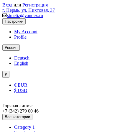
Вход
или
Регистрация
г. Пермь, ул. Пихтовая, 37
stmetiz@yandex.ru
Настройки
My Account
Profile
Россия
Deutsch
English
₽
€ EUR
$ USD
Горячая линия:
+7 (342) 279 00 46
Все категории
Category 1