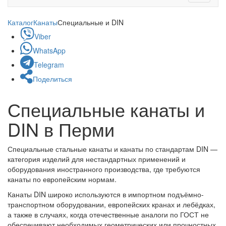
navigati
Каталог
Канаты
Специальные и DIN
Viber
WhatsApp
Telegram
Поделиться
Специальные канаты и
DIN в Перми
Специальные стальные канаты и канаты по стандартам DIN —
категория изделий для нестандартных применений и
оборудования иностранного производства, где требуются
канаты по европейским нормам.
Канаты DIN широко используются в импортном подъёмно-
транспортном оборудовании, европейских кранах и лебёдках,
а также в случаях, когда отечественные аналоги по ГОСТ не
обеспечивают необходимых геометрических или прочностных