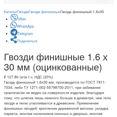
navigati
Каталог
Гвозди
Гвозди финишные
Гвоздь финишный 1.6х30
Viber
WhatsApp
Telegram
Поделиться
Гвозди финишные 1.6 х
30 мм (оцинкованные)
₽ 127.80 (кг)
в т.ч. НДС (20%)
Гвоздь финишный 1,6х30 мм, производится по ГОСТ 7811-
7034, либо ТУ 1271-002-55798700-2011, при забивании
практически не виден на поверхности изделия, благодаря
тому, что шляпка лишь немного больше в диаметре, чем тело
гвоздя и легко утапливается в древесине. Применение
финишных гвоздей: крепление деревянной вагонки, укладка
паркета, монтаж наличников оконных и дверных, монтаж