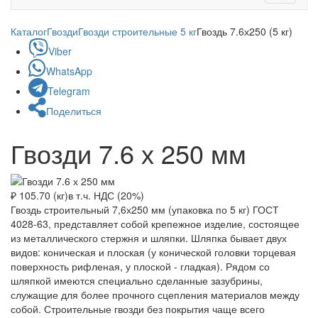
navigati
Каталог
Гвозди
Гвозди строительные 5 кг
Гвоздь 7.6х250 (5 кг)
Viber
WhatsApp
Telegram
Поделиться
Гвозди 7.6 х 250 мм
₽ 105.70 (кг)
в т.ч. НДС (20%)
Гвоздь строительный 7,6х250 мм (упаковка по 5 кг) ГОСТ
4028-63, представляет собой крепежное изделие, состоящее
из металлического стержня и шляпки. Шляпка бывает двух
видов: коническая и плоская (у конической головки торцевая
поверхность рифленая, у плоской - гладкая). Рядом со
шляпкой имеются специально сделанные зазубрины,
служащие для более прочного сцепления материалов между
собой. Строительные гвозди без покрытия чаще всего