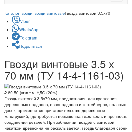
navigati
Каталог
Гвозди
Гвозди винтовые
Гвоздь винтовой 3.5х70
Viber
WhatsApp
Telegram
Поделиться
Гвозди винтовые 3.5 х
70 мм (ТУ 14-4-1161-03)
₽ 89.50 (кг)
в т.ч. НДС (20%)
Гвоздь винтовой 3,5х70 мм, предназначен для крепления
деревянных поддонов, европоддонов и контейнеров, половых
досок, применяется при строительстве деревянных
конструкций, где требуется повышенная жесткость и прочность
соединения деталей. При забивании гвоздей с винтовой
накаткой древесина не раскалывается, гвоздь благодаря своей