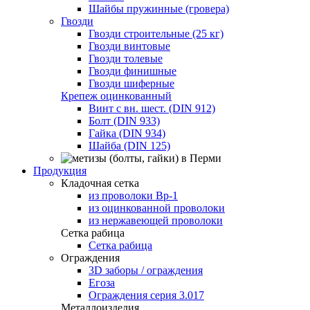
Шайбы пружинные (гровера)
Гвозди
Гвозди строительные (25 кг)
Гвозди винтовые
Гвозди толевые
Гвозди финишные
Гвозди шиферные
Крепеж оцинкованный
Винт с вн. шест. (DIN 912)
Болт (DIN 933)
Гайка (DIN 934)
Шайба (DIN 125)
Продукция
Кладочная сетка
из проволоки Вр-1
из оцинкованной проволоки
из нержавеющей проволоки
Сетка рабица
Сетка рабица
Ограждения
3D заборы / ограждения
Егоза
Ограждения серия 3.017
Металлоизделия