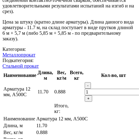
соединений контактно-точечной сваркой, обеспечивается
удовлетворительными результатами испытаний на изгиб и на
срез).
Цена за штуку (кратно длине арматуры). Длина данного вида
арматуры - 11.7 м, на склад поступает в виде прутков длиной
6 м + 5,7 м (либо 5,85 м + 5,85 м - по предварительному
заказу).
Категория:
Металлопрокат
Подкатегория:
Стальной прокат
Длина,
Вес,
Всего,
Наименование
Кол-во, шт
м
кг/м
кг
-
Арматура 12
11.70
0.888
мм, А500С
+
Итого,
кг:
Наименование
Арматура 12 мм, А500С
Длина, м
11.70
Вес, кг/м
0.888