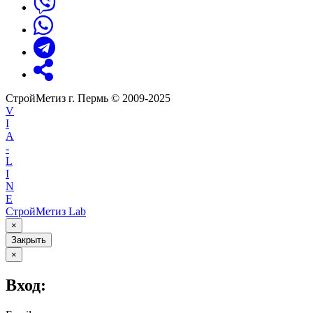
СтройМетиз г. Пермь © 2009-2025
V
I
A
-
L
I
N
E
СтройМетиз Lab
×
Закрыть
×
Вход: