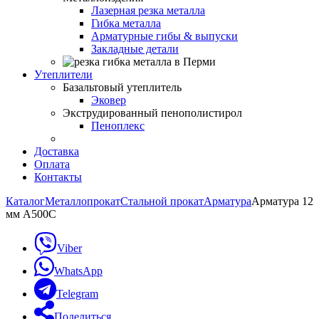
Лазерная резка металла
Гибка металла
Арматурные гибы & выпуски
Закладные детали
Утеплители
Базальтовый утеплитель
Эковер
Экструдированный пенополистирол
Пеноплекс
Доставка
Оплата
Контакты
Каталог
Металлопрокат
Стальной прокат
Арматура
Арматура 12
мм А500С
Viber
WhatsApp
Telegram
Поделиться