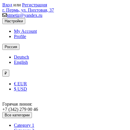
Вход
или
Регистрация
г. Пермь, ул. Пихтовая, 37
stmetiz@yandex.ru
Настройки
My Account
Profile
Россия
Deutsch
English
₽
€ EUR
$ USD
Горячая линия:
+7 (342) 279 00 46
Все категории
Category 1