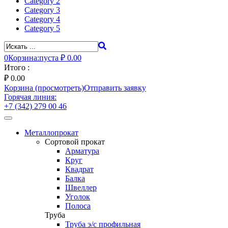
Category 2
Category 3
Category 4
Category 5
0
Корзина:
пуста
₽ 0.00
Итого :
₽
0.00
Корзина (просмотреть)
Отправить заявку
Горячая линия:
+7 (342) 279 00 46
Toggle
navigation
Металлопрокат
Сортовой прокат
Арматура
Круг
Квадрат
Балка
Швеллер
Уголок
Полоса
Труба
Труба э/с профильная