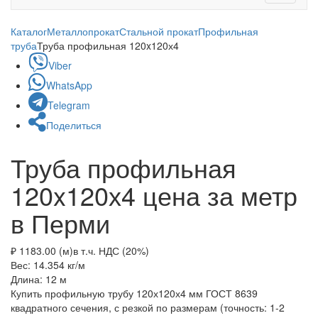
navigati
Каталог
Металлопрокат
Стальной прокат
Профильная
труба
Труба профильная 120x120х4
Viber
WhatsApp
Telegram
Поделиться
Труба профильная
120x120х4 цена за метр
в Перми
₽ 1183.00 (м)
в т.ч. НДС (20%)
Вес: 14.354
кг/м
Длина: 12
м
Купить профильную трубу 120х120х4 мм ГОСТ 8639
квадратного сечения, с резкой по размерам (точность: 1-2