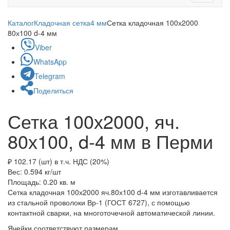
navigati
Каталог
Кладочная сетка
4 мм
Сетка кладочная 100х2000
80х100 d-4 мм
Viber
WhatsApp
Telegram
Поделиться
Сетка 100х2000, яч.
80х100, d-4 мм в Перми
₽ 102.17 (шт)
в т.ч. НДС (20%)
Вес: 0.594
кг/шт
Площадь: 0.20
кв. м
Сетка кладочная 100х2000 яч.80х100 d-4 мм изготавливается
из стальной проволоки Вр-1 (ГОСТ 6727), с помощью
контактной сварки, на многоточечной автоматической линии.
Ячейки соответствуют размерам.