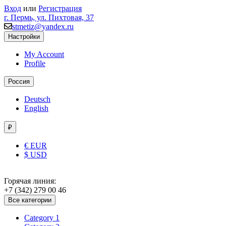
Вход
или
Регистрация
г. Пермь, ул. Пихтовая, 37
stmetiz@yandex.ru
Настройки
My Account
Profile
Россия
Deutsch
English
₽
€ EUR
$ USD
Горячая линия:
+7 (342) 279 00 46
Все категории
Category 1