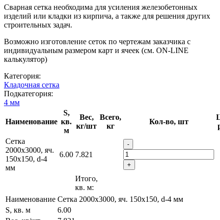
Сварная сетка необходима для усиления железобетонных
изделий или кладки из кирпича, а также для решения других
строительных задач.
Возможно изготовление сеток по чертежам заказчика с
индивидуальным размером карт и ячеек (см. ON-LINE
калькулятор)
Категория:
Кладочная сетка
Подкатегория:
4 мм
S,
Вес,
Всего,
Ц
Наименование
кв.
Кол-во, шт
кг/шт
кг
м
Сетка
-
2000х3000, яч.
6.00
7.821
150х150, d-4
+
мм
Итого,
кв. м:
Наименование
Сетка 2000х3000, яч. 150х150, d-4 мм
S, кв. м
6.00