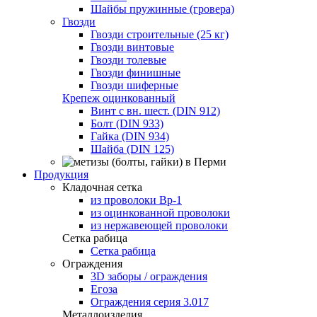
Шайбы пружинные (гровера)
Гвозди
Гвозди строительные (25 кг)
Гвозди винтовые
Гвозди толевые
Гвозди финишные
Гвозди шиферные
Крепеж оцинкованный
Винт с вн. шест. (DIN 912)
Болт (DIN 933)
Гайка (DIN 934)
Шайба (DIN 125)
Продукция
Кладочная сетка
из проволоки Вр-1
из оцинкованной проволоки
из нержавеющей проволоки
Сетка рабица
Сетка рабица
Ограждения
3D заборы / ограждения
Егоза
Ограждения серия 3.017
Металлоизделия