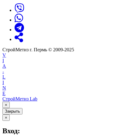
СтройМетиз г. Пермь © 2009-2025
V
I
A
-
L
I
N
E
СтройМетиз Lab
×
Закрыть
×
Вход: