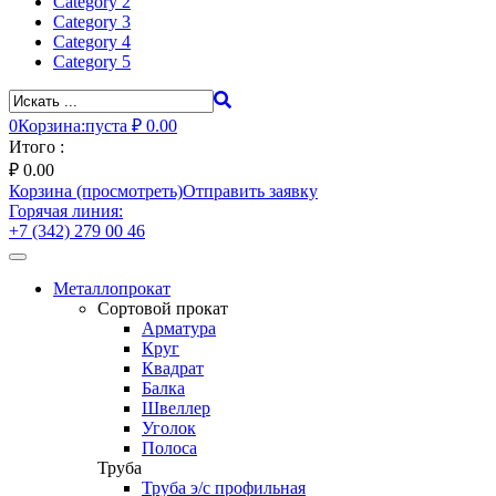
Category 2
Category 3
Category 4
Category 5
0
Корзина:
пуста
₽ 0.00
Итого :
₽
0.00
Корзина (просмотреть)
Отправить заявку
Горячая линия:
+7 (342) 279 00 46
Toggle
navigation
Металлопрокат
Сортовой прокат
Арматура
Круг
Квадрат
Балка
Швеллер
Уголок
Полоса
Труба
Труба э/с профильная