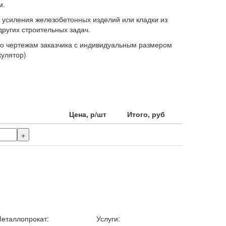
м.
 усиления железобетонных изделий или кладки из
других строительных задач.
по чертежам заказчика с индивидуальным размером
кулятор)
Цена, р/шт
Итого, руб
+
еталлопрокат:
Услуги: