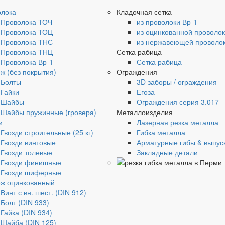
олока
Кладочная сетка
Проволока ТОЧ
из проволоки Вр-1
Проволока ТОЦ
из оцинкованной проволо
Проволока ТНС
из нержавеющей проволо
Проволока ТНЦ
Сетка рабица
Проволока Вр-1
Сетка рабица
ж (без покрытия)
Ограждения
Болты
3D заборы / ограждения
Гайки
Егоза
Шайбы
Ограждения серия 3.017
Шайбы пружинные (гровера)
Металлоизделия
и
Лазерная резка металла
Гвозди строительные (25 кг)
Гибка металла
Гвозди винтовые
Арматурные гибы & выпус
Гвозди толевые
Закладные детали
Гвозди финишные
Гвозди шиферные
ж оцинкованный
Винт с вн. шест. (DIN 912)
Болт (DIN 933)
Гайка (DIN 934)
Шайба (DIN 125)