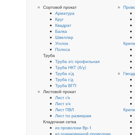
Сортовой прокат
Пров
Арматура
Круг
Квадрат
Балка
Швеллер
Уголок
Крепе
Полоса
Труба
Труба э/с профильная
Труба НКТ (б/у)
Труба х/д
Гвозд
Труба г/д
Труба ВГП
Листовой прокат
Лист г/к
Лист х/к
Лист ПВЛ
Крепе
Лист по размерам
Кладочная сетка
из проволоки Вр-1
из оцинкованной проволоки