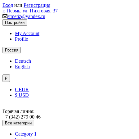
Вход
или
Регистрация
г. Пермь, ул. Пихтовая, 37
stmetiz@yandex.ru
Настройки
My Account
Profile
Россия
Deutsch
English
₽
€ EUR
$ USD
Горячая линия:
+7 (342) 279 00 46
Все категории
Category 1