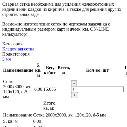
Сварная сетка необходима для усиления железобетонных
изделий или кладки из кирпича, а также для решения других
строительных задач.
Возможно изготовление сеток по чертежам заказчика с
индивидуальным размером карт и ячеек (см. ON-LINE
калькулятор)
Категория:
Кладочная сетка
Подкатегория:
5 мм
S,
Вес,
Всего,
Ц
Наименование
кв.
Кол-во, шт
кг/шт
кг
м
Сетка
-
2000х3000, яч.
6.00
15.655
120х120, d-5
+
мм
Итого,
кв. м:
Наименование
Сетка 2000х3000, яч. 120х120, d-5 мм
S, кв. м
6.00