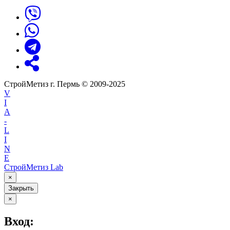
СтройМетиз г. Пермь © 2009-2025
V
I
A
-
L
I
N
E
СтройМетиз Lab
×
Закрыть
×
Вход: