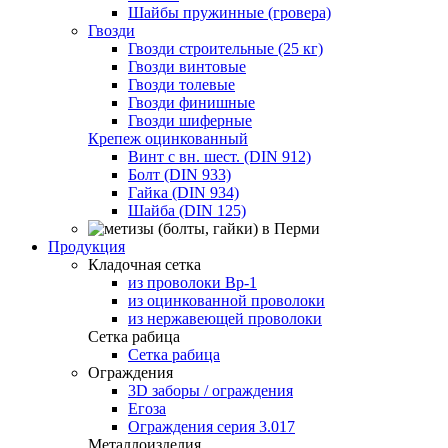
Шайбы пружинные (гровера)
Гвозди
Гвозди строительные (25 кг)
Гвозди винтовые
Гвозди толевые
Гвозди финишные
Гвозди шиферные
Крепеж оцинкованный
Винт с вн. шест. (DIN 912)
Болт (DIN 933)
Гайка (DIN 934)
Шайба (DIN 125)
Продукция
Кладочная сетка
из проволоки Вр-1
из оцинкованной проволоки
из нержавеющей проволоки
Сетка рабица
Сетка рабица
Ограждения
3D заборы / ограждения
Егоза
Ограждения серия 3.017
Металлоизделия