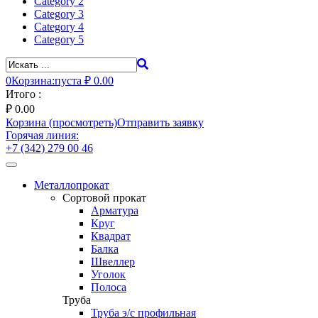
Category 2
Category 3
Category 4
Category 5
0
Корзина:
пуста
₽ 0.00
Итого :
₽
0.00
Корзина (просмотреть)
Отправить заявку
Горячая линия:
+7 (342) 279 00 46
Toggle
navigation
Металлопрокат
Сортовой прокат
Арматура
Круг
Квадрат
Балка
Швеллер
Уголок
Полоса
Труба
Труба э/с профильная