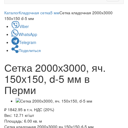
navigati
Каталог
Кладочная сетка
5 мм
Сетка кладочная 2000х3000
150х150 d-5 мм
Viber
WhatsApp
Telegram
Поделиться
Сетка 2000х3000, яч.
150х150, d-5 мм в
Перми
₽ 1842.95
в т.ч. НДС (20%)
Вес: 12.71
кг/шт
Площадь: 6.00
кв. м
Сетка кладочная 2000х3000 яч.150х150 d-5 мм