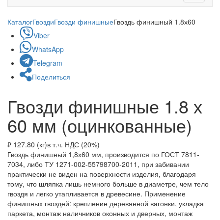
navigati
Каталог
Гвозди
Гвозди финишные
Гвоздь финишный 1.8х60
Viber
WhatsApp
Telegram
Поделиться
Гвозди финишные 1.8 х
60 мм (оцинкованные)
₽ 127.80 (кг)
в т.ч. НДС (20%)
Гвоздь финишный 1,8х60 мм, производится по ГОСТ 7811-
7034, либо ТУ 1271-002-55798700-2011, при забивании
практически не виден на поверхности изделия, благодаря
тому, что шляпка лишь немного больше в диаметре, чем тело
гвоздя и легко утапливается в древесине. Применение
финишных гвоздей: крепление деревянной вагонки, укладка
паркета, монтаж наличников оконных и дверных, монтаж