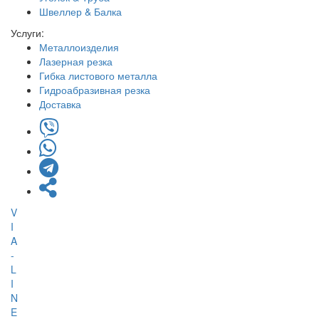
Швеллер & Балка
Услуги:
Металлоизделия
Лазерная резка
Гибка листового металла
Гидроабразивная резка
Доставка
V
I
A
-
L
I
N
E