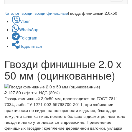
navigati
Каталог
Гвозди
Гвозди финишные
Гвоздь финишный 2.0х50
Viber
WhatsApp
Telegram
Поделиться
Гвозди финишные 2.0 х
50 мм (оцинкованные)
₽ 127.80 (кг)
в т.ч. НДС (20%)
Гвоздь финишный 2,0х50 мм, производится по ГОСТ 7811-
7034, либо ТУ 1271-002-55798700-2011, при забивании
практически не виден на поверхности изделия, благодаря
тому, что шляпка лишь немного больше в диаметре, чем тело
гвоздя и легко утапливается в древесине. Применение
финишных гвоздей: крепление деревянной вагонки, укладка