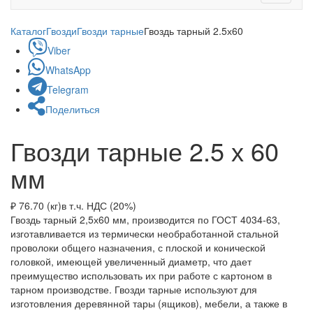
navigati
Каталог
Гвозди
Гвозди тарные
Гвоздь тарный 2.5х60
Viber
WhatsApp
Telegram
Поделиться
Гвозди тарные 2.5 х 60
мм
₽ 76.70 (кг)
в т.ч. НДС (20%)
Гвоздь тарный 2,5х60 мм, производится по ГОСТ 4034-63,
изготавливается из термически необработанной стальной
проволоки общего назначения, с плоской и конической
головкой, имеющей увеличенный диаметр, что дает
преимущество использовать их при работе с картоном в
тарном производстве. Гвозди тарные используют для
изготовления деревянной тары (ящиков), мебели, а также в