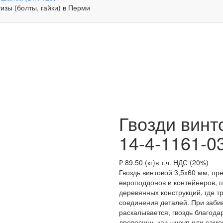
Гвозди винт
14-4-1161-0
₽ 89.50 (кг)
в т.ч. НДС (20%)
Гвоздь винтовой 3,5х60 мм, п
европоддонов и контейнеров, 
деревянных конструкций, где т
соединения деталей. При забив
раскалывается, гвоздь благода
древесину, как шуруп или сам