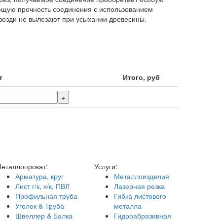
ющую прочность соединения с использованием
гвозди не вылезают при усыхании древесины.
т
Итого, руб
+
еталлопрокат:
Услуги:
Арматура, круг
Металлоизделия
Лист г/к, х/к, ПВЛ
Лазерная резка
Профильная труба
Гибка листового
Уголок & Труба
металла
Швеллер & Балка
Гидроабразивная