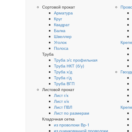
Сортовой прокат
Пров
Арматура
Круг
Квадрат
Балка
Швеллер
Уголок
Крепе
Полоса
Труба
Труба э/с профильная
Труба НКТ (б/у)
Труба х/д
Гвозд
Труба г/д
Труба ВГП
Листовой прокат
Лист г/к
Лист х/к
Лист ПВЛ
Крепе
Лист по размерам
Кладочная сетка
из проволоки Вр-1
из оцинкованной проволоки