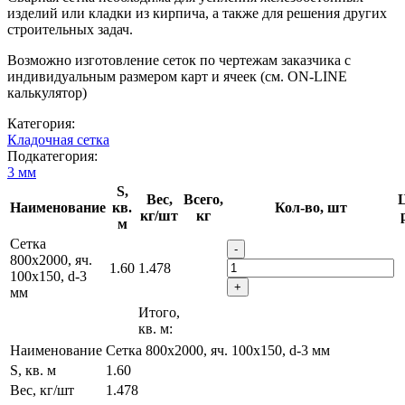
изделий или кладки из кирпича, а также для решения других
строительных задач.
Возможно изготовление сеток по чертежам заказчика с
индивидуальным размером карт и ячеек (см. ON-LINE
калькулятор)
Категория:
Кладочная сетка
Подкатегория:
3 мм
S,
Вес,
Всего,
Ц
Наименование
кв.
Кол-во, шт
кг/шт
кг
м
Сетка
-
800х2000, яч.
1.60
1.478
100х150, d-3
+
мм
Итого,
кв. м:
Наименование
Сетка 800х2000, яч. 100х150, d-3 мм
S, кв. м
1.60
Вес, кг/шт
1.478