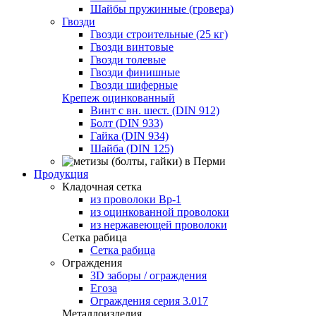
Шайбы пружинные (гровера)
Гвозди
Гвозди строительные (25 кг)
Гвозди винтовые
Гвозди толевые
Гвозди финишные
Гвозди шиферные
Крепеж оцинкованный
Винт с вн. шест. (DIN 912)
Болт (DIN 933)
Гайка (DIN 934)
Шайба (DIN 125)
Продукция
Кладочная сетка
из проволоки Вр-1
из оцинкованной проволоки
из нержавеющей проволоки
Сетка рабица
Сетка рабица
Ограждения
3D заборы / ограждения
Егоза
Ограждения серия 3.017
Металлоизделия