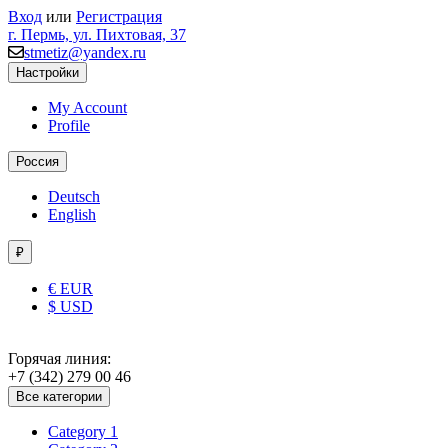
Вход
или
Регистрация
г. Пермь, ул. Пихтовая, 37
stmetiz@yandex.ru
Настройки
My Account
Profile
Россия
Deutsch
English
₽
€ EUR
$ USD
Горячая линия:
+7 (342) 279 00 46
Все категории
Category 1