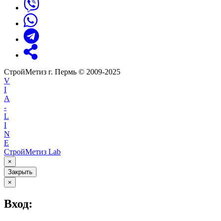
СтройМетиз г. Пермь © 2009-2025
V
I
A
-
L
I
N
E
СтройМетиз Lab
×
Закрыть
×
Вход: