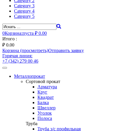
Category 2
Category 3
Category 4
Category 5
0
Корзина:
пуста
₽ 0.00
Итого :
₽
0.00
Корзина (просмотреть)
Отправить заявку
Горячая линия:
+7 (342) 279 00 46
Toggle
navigation
Металлопрокат
Сортовой прокат
Арматура
Круг
Квадрат
Балка
Швеллер
Уголок
Полоса
Труба
Труба э/с профильная