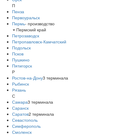
П
Пенза
Первоуральск
Пермь
-
производство
Пермский край
Петрозаводск
Петропавловск-Камчатский
Подольск
Псков
Пушкино
Пятигорск
Р
Ростов-на-Дону
3
терминала
Рыбинск
Рязань
С
Самара
3
терминала
Саранск
Саратов
2
терминала
Севастополь
Симферополь
Смоленск