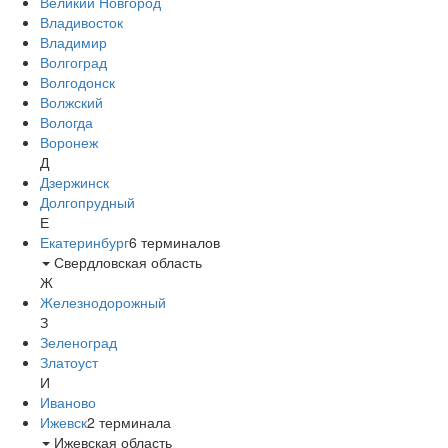
Великий Новгород
Владивосток
Владимир
Волгоград
Волгодонск
Волжский
Вологда
Воронеж
Д
Дзержинск
Долгопрудный
Е
Екатеринбург
6
терминалов
Свердловская область
Ж
Железнодорожный
З
Зеленоград
Златоуст
И
Иваново
Ижевск
2
терминала
Ижевская область