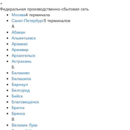
+
Федеральная производственно-сбытовая сеть
Москва
4
терминала
Санкт-Петербург
5
терминалов
A
Абакан
Альметьевск
Арзамас
Армавир
Архангельск
Астрахань
Б
Балаково
Балашиха
Барнаул
Белгород
Бийск
Благовещенск
Братск
Брянск
В
Великие Луки