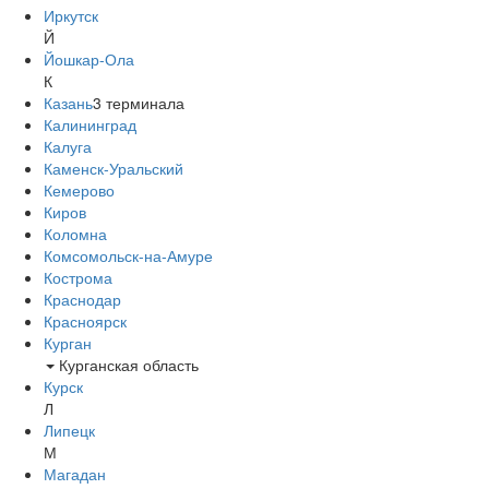
Иркутск
Й
Йошкар-Ола
К
Казань
3
терминала
Калининград
Калуга
Каменск-Уральский
Кемерово
Киров
Коломна
Комсомольск-на-Амуре
Кострома
Краснодар
Красноярск
Курган
Курганская область
Курск
Л
Липецк
М
Магадан