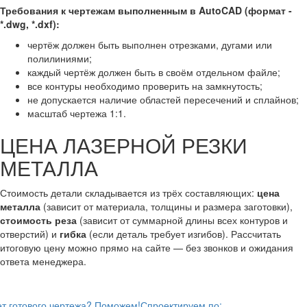
Требования к чертежам выполненным в AutoCAD (формат -
*.dwg, *.dxf):
чертёж должен быть выполнен отрезками, дугами или
полилиниями;
каждый чертёж должен быть в своём отдельном файле;
все контуры необходимо проверить на замкнутость;
не допускается наличие областей пересечений и сплайнов;
масштаб чертежа 1:1.
ЦЕНА ЛАЗЕРНОЙ РЕЗКИ
МЕТАЛЛА
Стоимость детали складывается из трёх составляющих:
цена
металла
(зависит от материала, толщины и размера заготовки),
стоимость реза
(зависит от суммарной длины всех контуров и
отверстий) и
гибка
(если деталь требует изгибов). Рассчитать
итоговую цену можно прямо на сайте — без звонков и ожидания
ответа менеджера.
т готового чертежа? Поможем!
Спроектируем по: