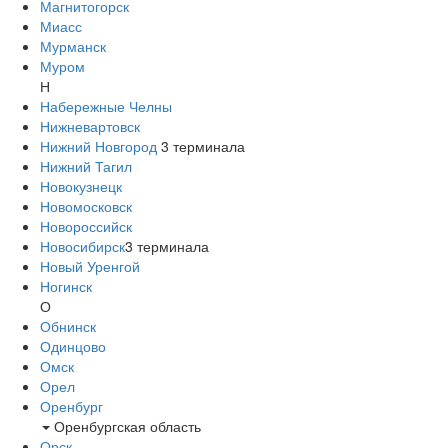
Магнитогорск
Миасс
Мурманск
Муром
Н
Набережные Челны
Нижневартовск
Нижний Новгород
3
терминала
Нижний Тагил
Новокузнецк
Новомосковск
Новороссийск
Новосибирск
3
терминала
Новый Уренгой
Ногинск
О
Обнинск
Одинцово
Омск
Орел
Оренбург
Оренбургская область
Орск