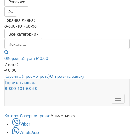
Россия
₽
Горячая линия:
8-800-101-68-58
Все категории
0
Корзина:
пуста
₽ 0.00
Итого :
₽
0.00
Корзина (просмотреть)
Отправить заявку
Горячая линия:
8-800-101-68-58
Toggle
navigati
Каталог
Лазерная резка
Альметьевск
Viber
WhatsApp