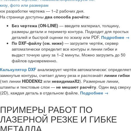
кизу, фото или размерам
ок разработки чертежа — 1–2 рабочих дня.
На странице доступны
два способа расчёта:
Без чертежа (ON-LINE)
— введите материал, толщину,
размеры детали и периметр контура. Подходит для простых
деталей и быстрой оценки по эскизу или PDF.
Подробнее →
По DXF-файлу (см. ниже)
— загрузите чертёж, сервер
автоматически определит все контуры и линии гибки и
выдаст точную цену за 1–2 минуты. Можно загрузить до 50
файлов одновременно.
Калькулятор DXF
анализирует чертёж автоматически: определяет
замкнутые контуры, считает длину реза и распознаёт
линии гибки
(тип линии
HIDDENX2
или
невидимаяX2
). Размерные линии,
штампы и текстовые слои —
не мешают расчёту
. Один вид сверху
(2D), каждая деталь в отдельном файле.
Подробнее →
ПРИМЕРЫ РАБОТ ПО
ЛАЗЕРНОЙ РЕЗКЕ И ГИБКЕ
МЕТАЛЛА