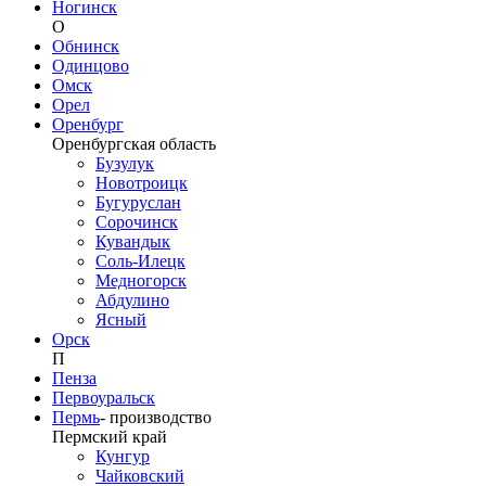
Ногинск
О
Обнинск
Одинцово
Омск
Орел
Оренбург
Оренбургская область
Бузулук
Новотроицк
Бугуруслан
Сорочинск
Кувандык
Соль-Илецк
Медногорск
Абдулино
Ясный
Орск
П
Пенза
Первоуральск
Пермь
-
производство
Пермский край
Кунгур
Чайковский