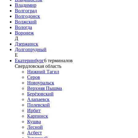
Владимир
Волгоград
Волгодонск
Волжский
Вологда
Воронеж
Д
Дзержинск
Долгопрудный
Е
Екатеринбург
6
терминалов
Свердловская область
Нижний Тагил
Серов
Новоуральск
Верхняя Пышма
Берёзовский
Алапаевск
Полевской
Ирбит
Карпинск
Кушва
Лесной
Асбест