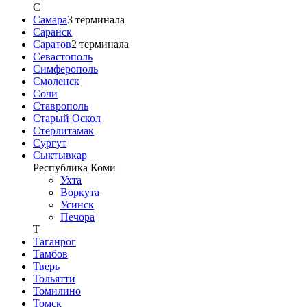
С
Самара
3
терминала
Саранск
Саратов
2
терминала
Севастополь
Симферополь
Смоленск
Сочи
Ставрополь
Старый Оскол
Стерлитамак
Сургут
Сыктывкар
Республика Коми
Ухта
Воркута
Усинск
Печора
Т
Таганрог
Тамбов
Тверь
Тольятти
Томилино
Томск