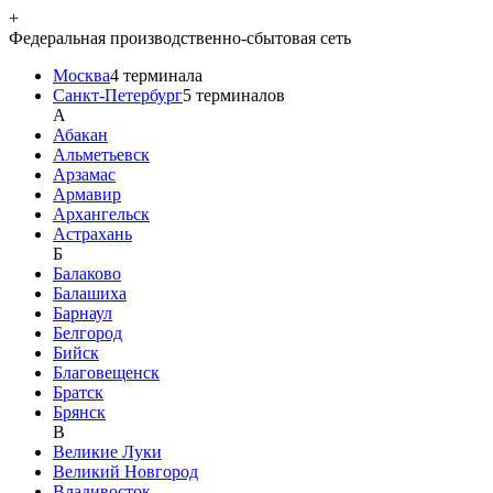
+
Федеральная производственно-сбытовая сеть
Москва
4
терминала
Санкт-Петербург
5
терминалов
A
Абакан
Альметьевск
Арзамас
Армавир
Архангельск
Астрахань
Б
Балаково
Балашиха
Барнаул
Белгород
Бийск
Благовещенск
Братск
Брянск
В
Великие Луки
Великий Новгород
Владивосток