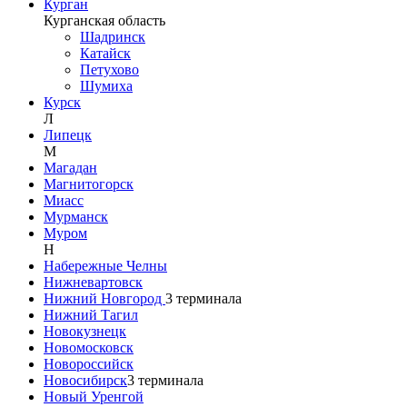
Курган
Курганская область
Шадринск
Катайск
Петухово
Шумиха
Курск
Л
Липецк
М
Магадан
Магнитогорск
Миасс
Мурманск
Муром
Н
Набережные Челны
Нижневартовск
Нижний Новгород
3
терминала
Нижний Тагил
Новокузнецк
Новомосковск
Новороссийск
Новосибирск
3
терминала
Новый Уренгой