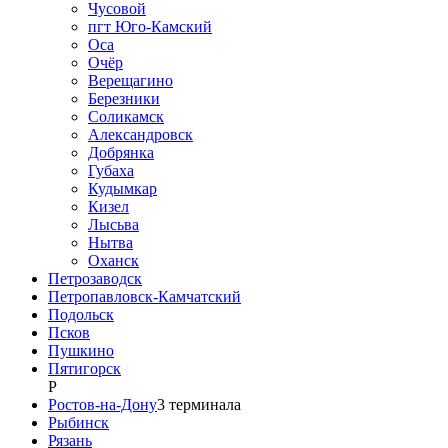
Чусовой
пгт Юго-Камский
Оса
Очёр
Верещагино
Березники
Соликамск
Александровск
Добрянка
Губаха
Кудымкар
Кизел
Лысьва
Нытва
Оханск
Петрозаводск
Петропавловск-Камчатский
Подольск
Псков
Пушкино
Пятигорск
Р
Ростов-на-Дону
3
терминала
Рыбинск
Рязань