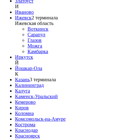
Златоуст
И
Иваново
Ижевск
2
терминала
Ижевская область
Воткинск
Сарапул
Глазов
Можга
Камбарка
Иркутск
Й
Йошкар-Ола
К
Казань
3
терминала
Калининград
Калуга
Каменск-Уральский
Кемерово
Киров
Коломна
Комсомольск-на-Амуре
Кострома
Краснодар
Красноярск