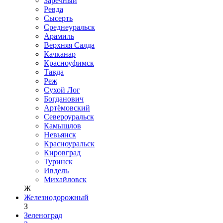
Заречный
Ревда
Сысерть
Среднеуральск
Арамиль
Верхняя Салда
Качканар
Красноуфимск
Тавда
Реж
Сухой Лог
Богданович
Артёмовский
Североуральск
Камышлов
Невьянск
Красноуральск
Кировград
Туринск
Ивдель
Михайловск
Ж
Железнодорожный
З
Зеленоград