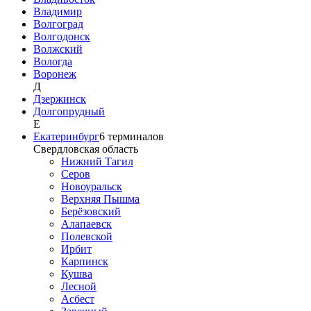
Владимир
Волгоград
Волгодонск
Волжский
Вологда
Воронеж
Д
Дзержинск
Долгопрудный
Е
Екатеринбург
6
терминалов
Свердловская область
Нижний Тагил
Серов
Новоуральск
Верхняя Пышма
Берёзовский
Алапаевск
Полевской
Ирбит
Карпинск
Кушва
Лесной
Асбест