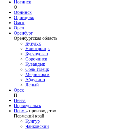
Ногинск
О
Обнинск
Одинцово
Омск
Орел
Оренбург
Оренбургская область
Бузулук
Новотроицк
Бугуруслан
Сорочинск
Кувандык
Соль-Илецк
Медногорск
Абдулино
Ясный
Орск
П
Пенза
Первоуральск
Пермь
-
производство
Пермский край
Кунгур
Чайковский