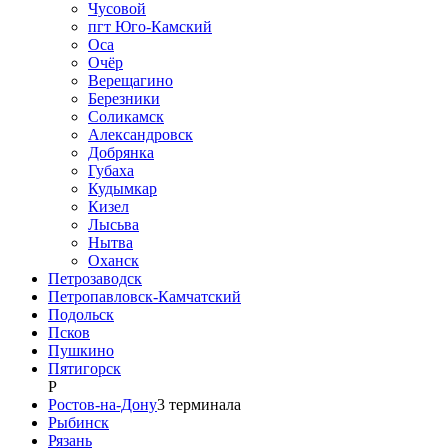
Чусовой
пгт Юго-Камский
Оса
Очёр
Верещагино
Березники
Соликамск
Александровск
Добрянка
Губаха
Кудымкар
Кизел
Лысьва
Нытва
Оханск
Петрозаводск
Петропавловск-Камчатский
Подольск
Псков
Пушкино
Пятигорск
Р
Ростов-на-Дону
3
терминала
Рыбинск
Рязань