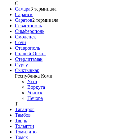
С
Самара
3
терминала
Саранск
Саратов
2
терминала
Севастополь
Симферополь
Смоленск
Сочи
Ставрополь
Старый Оскол
Стерлитамак
Сургут
Сыктывкар
Республика Коми
Ухта
Воркута
Усинск
Печора
Т
Таганрог
Тамбов
Тверь
Тольятти
Томилино
Томск