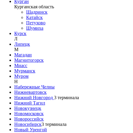
Курган
Курганская область
Шадринск
Катайск
Петухово
Шумиха
Курск
Л
Липецк
М
Магадан
Магнитогорск
Миасс
Мурманск
Муром
Н
Набережные Челны
Нижневартовск
Нижний Новгород
3
терминала
Нижний Тагил
Новокузнецк
Новомосковск
Новороссийск
Новосибирск
3
терминала
Новый Уренгой