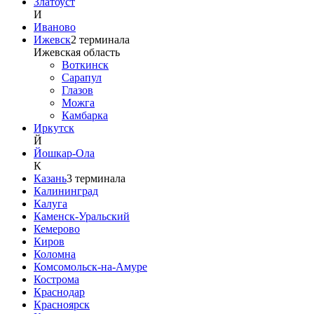
Златоуст
И
Иваново
Ижевск
2
терминала
Ижевская область
Воткинск
Сарапул
Глазов
Можга
Камбарка
Иркутск
Й
Йошкар-Ола
К
Казань
3
терминала
Калининград
Калуга
Каменск-Уральский
Кемерово
Киров
Коломна
Комсомольск-на-Амуре
Кострома
Краснодар
Красноярск