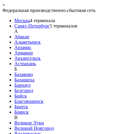
+
Федеральная производственно-сбытовая сеть
Москва
4
терминала
Санкт-Петербург
5
терминалов
A
Абакан
Альметьевск
Арзамас
Армавир
Архангельск
Астрахань
Б
Балаково
Балашиха
Барнаул
Белгород
Бийск
Благовещенск
Братск
Брянск
В
Великие Луки
Великий Новгород
Владивосток