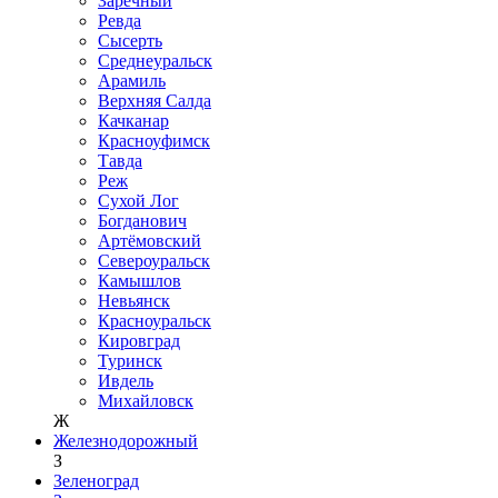
Заречный
Ревда
Сысерть
Среднеуральск
Арамиль
Верхняя Салда
Качканар
Красноуфимск
Тавда
Реж
Сухой Лог
Богданович
Артёмовский
Североуральск
Камышлов
Невьянск
Красноуральск
Кировград
Туринск
Ивдель
Михайловск
Ж
Железнодорожный
З
Зеленоград