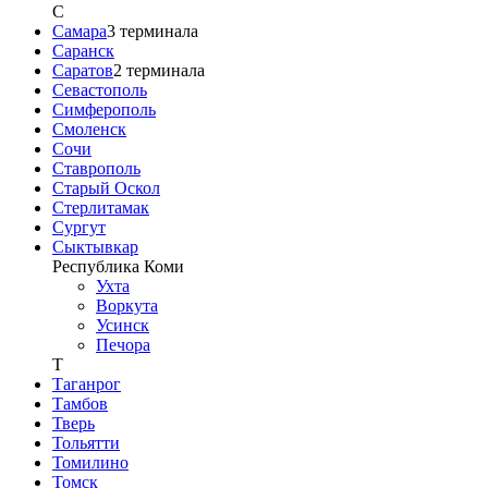
С
Самара
3
терминала
Саранск
Саратов
2
терминала
Севастополь
Симферополь
Смоленск
Сочи
Ставрополь
Старый Оскол
Стерлитамак
Сургут
Сыктывкар
Республика Коми
Ухта
Воркута
Усинск
Печора
Т
Таганрог
Тамбов
Тверь
Тольятти
Томилино
Томск