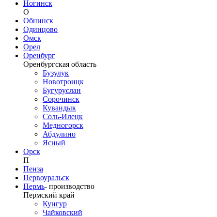
Ногинск
О
Обнинск
Одинцово
Омск
Орел
Оренбург
Оренбургская область
Бузулук
Новотроицк
Бугуруслан
Сорочинск
Кувандык
Соль-Илецк
Медногорск
Абдулино
Ясный
Орск
П
Пенза
Первоуральск
Пермь
-
производство
Пермский край
Кунгур
Чайковский