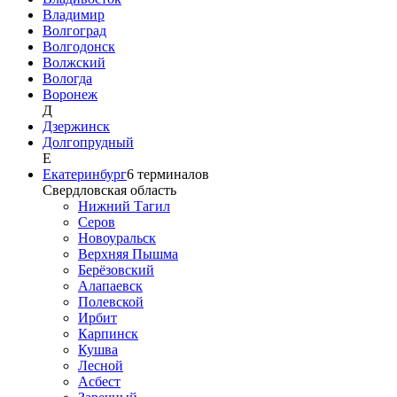
Владимир
Волгоград
Волгодонск
Волжский
Вологда
Воронеж
Д
Дзержинск
Долгопрудный
Е
Екатеринбург
6
терминалов
Свердловская область
Нижний Тагил
Серов
Новоуральск
Верхняя Пышма
Берёзовский
Алапаевск
Полевской
Ирбит
Карпинск
Кушва
Лесной
Асбест