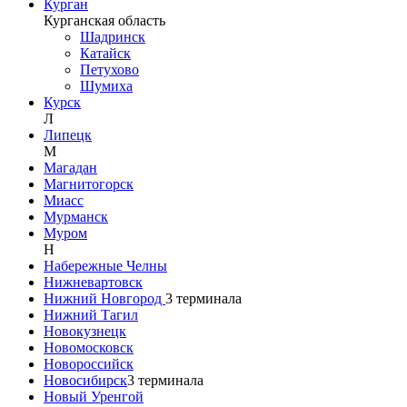
Курган
Курганская область
Шадринск
Катайск
Петухово
Шумиха
Курск
Л
Липецк
М
Магадан
Магнитогорск
Миасс
Мурманск
Муром
Н
Набережные Челны
Нижневартовск
Нижний Новгород
3
терминала
Нижний Тагил
Новокузнецк
Новомосковск
Новороссийск
Новосибирск
3
терминала
Новый Уренгой