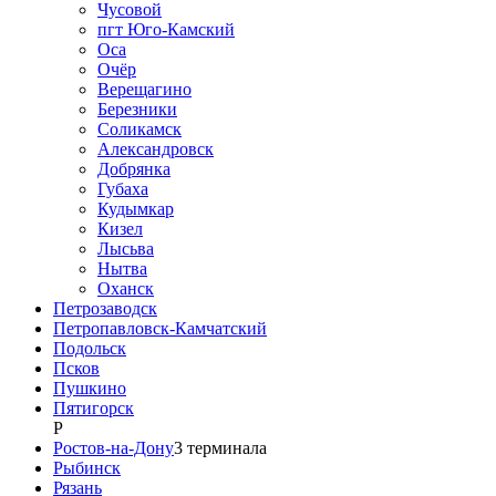
Чусовой
пгт Юго-Камский
Оса
Очёр
Верещагино
Березники
Соликамск
Александровск
Добрянка
Губаха
Кудымкар
Кизел
Лысьва
Нытва
Оханск
Петрозаводск
Петропавловск-Камчатский
Подольск
Псков
Пушкино
Пятигорск
Р
Ростов-на-Дону
3
терминала
Рыбинск
Рязань