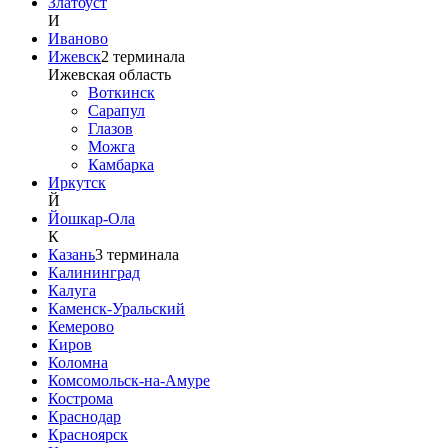
Златоуст
И
Иваново
Ижевск
2
терминала
Ижевская область
Воткинск
Сарапул
Глазов
Можга
Камбарка
Иркутск
Й
Йошкар-Ола
К
Казань
3
терминала
Калининград
Калуга
Каменск-Уральский
Кемерово
Киров
Коломна
Комсомольск-на-Амуре
Кострома
Краснодар
Красноярск