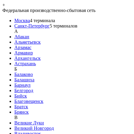
+
Федеральная производственно-сбытовая сеть
Москва
4
терминала
Санкт-Петербург
5
терминалов
A
Абакан
Альметьевск
Арзамас
Армавир
Архангельск
Астрахань
Б
Балаково
Балашиха
Барнаул
Белгород
Бийск
Благовещенск
Братск
Брянск
В
Великие Луки
Великий Новгород
Владивосток