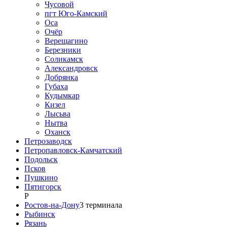
Чусовой
пгт Юго-Камский
Оса
Очёр
Верещагино
Березники
Соликамск
Александровск
Добрянка
Губаха
Кудымкар
Кизел
Лысьва
Нытва
Оханск
Петрозаводск
Петропавловск-Камчатский
Подольск
Псков
Пушкино
Пятигорск
Р
Ростов-на-Дону
3
терминала
Рыбинск
Рязань