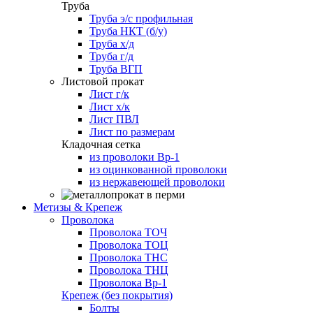
Труба
Труба э/с профильная
Труба НКТ (б/у)
Труба х/д
Труба г/д
Труба ВГП
Листовой прокат
Лист г/к
Лист х/к
Лист ПВЛ
Лист по размерам
Кладочная сетка
из проволоки Вр-1
из оцинкованной проволоки
из нержавеющей проволоки
Метизы & Крепеж
Проволока
Проволока ТОЧ
Проволока ТОЦ
Проволока ТНС
Проволока ТНЦ
Проволока Вр-1
Крепеж (без покрытия)
Болты