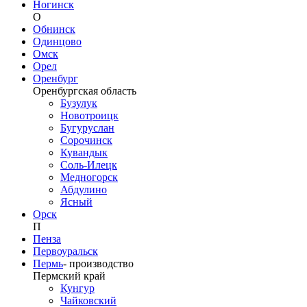
Ногинск
О
Обнинск
Одинцово
Омск
Орел
Оренбург
Оренбургская область
Бузулук
Новотроицк
Бугуруслан
Сорочинск
Кувандык
Соль-Илецк
Медногорск
Абдулино
Ясный
Орск
П
Пенза
Первоуральск
Пермь
-
производство
Пермский край
Кунгур
Чайковский