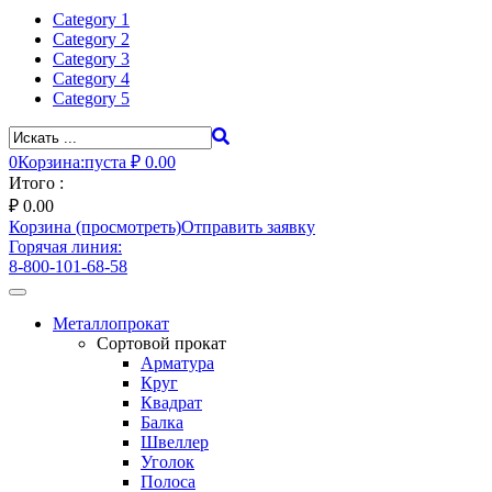
Category 1
Category 2
Category 3
Category 4
Category 5
0
Корзина:
пуста
₽ 0.00
Итого :
₽
0.00
Корзина (просмотреть)
Отправить заявку
Горячая линия:
8-800-101-68-58
Toggle
navigation
Металлопрокат
Сортовой прокат
Арматура
Круг
Квадрат
Балка
Швеллер
Уголок
Полоса