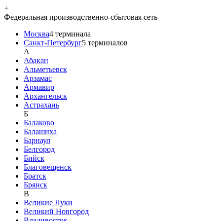
+
Федеральная производственно-сбытовая сеть
Москва
4
терминала
Санкт-Петербург
5
терминалов
A
Абакан
Альметьевск
Арзамас
Армавир
Архангельск
Астрахань
Б
Балаково
Балашиха
Барнаул
Белгород
Бийск
Благовещенск
Братск
Брянск
В
Великие Луки
Великий Новгород
Владивосток