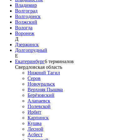
Владимир
Волгоград
Волгодонск
Волжский
Вологда
Воронеж
Д
Дзержинск
Долгопрудный
Е
Екатеринбург
6
терминалов
Свердловская область
Нижний Тагил
Серов
Новоуральск
Верхняя Пышма
Берёзовский
Алапаевск
Полевской
Ирбит
Карпинск
Кушва
Лесной
Асбест