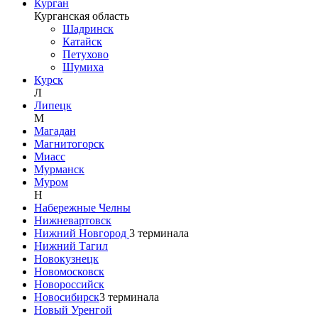
Курган
Курганская область
Шадринск
Катайск
Петухово
Шумиха
Курск
Л
Липецк
М
Магадан
Магнитогорск
Миасс
Мурманск
Муром
Н
Набережные Челны
Нижневартовск
Нижний Новгород
3
терминала
Нижний Тагил
Новокузнецк
Новомосковск
Новороссийск
Новосибирск
3
терминала
Новый Уренгой