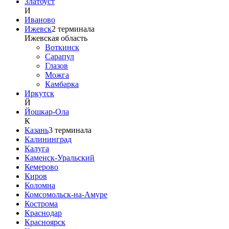
Златоуст
И
Иваново
Ижевск
2
терминала
Ижевская область
Воткинск
Сарапул
Глазов
Можга
Камбарка
Иркутск
Й
Йошкар-Ола
К
Казань
3
терминала
Калининград
Калуга
Каменск-Уральский
Кемерово
Киров
Коломна
Комсомольск-на-Амуре
Кострома
Краснодар
Красноярск