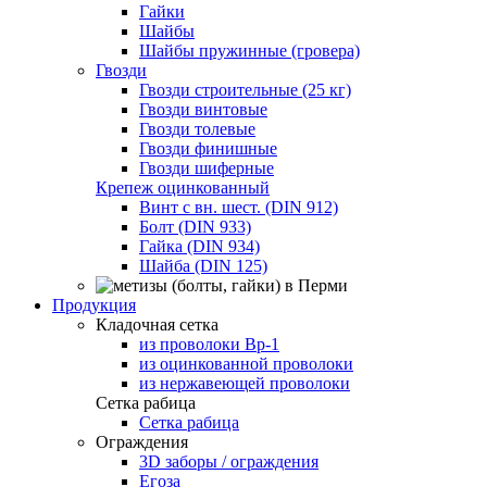
Гайки
Шайбы
Шайбы пружинные (гровера)
Гвозди
Гвозди строительные (25 кг)
Гвозди винтовые
Гвозди толевые
Гвозди финишные
Гвозди шиферные
Крепеж оцинкованный
Винт с вн. шест. (DIN 912)
Болт (DIN 933)
Гайка (DIN 934)
Шайба (DIN 125)
Продукция
Кладочная сетка
из проволоки Вр-1
из оцинкованной проволоки
из нержавеющей проволоки
Сетка рабица
Сетка рабица
Ограждения
3D заборы / ограждения
Егоза