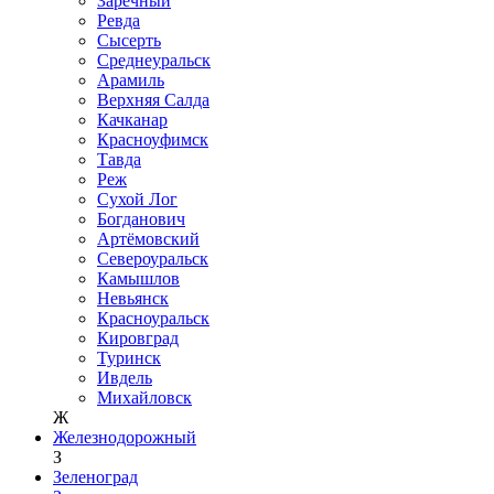
Заречный
Ревда
Сысерть
Среднеуральск
Арамиль
Верхняя Салда
Качканар
Красноуфимск
Тавда
Реж
Сухой Лог
Богданович
Артёмовский
Североуральск
Камышлов
Невьянск
Красноуральск
Кировград
Туринск
Ивдель
Михайловск
Ж
Железнодорожный
З
Зеленоград