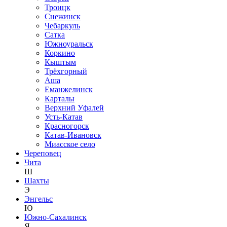
Троицк
Снежинск
Чебаркуль
Сатка
Южноуральск
Коркино
Кыштым
Трёхгорный
Аша
Еманжелинск
Карталы
Верхний Уфалей
Усть-Катав
Красногорск
Катав-Ивановск
Миасское село
Череповец
Чита
Ш
Шахты
Э
Энгельс
Ю
Южно-Сахалинск
Я