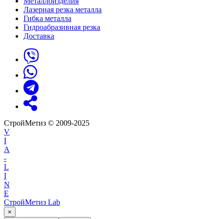
Металлоизделия
Лазерная резка металла
Гибка металла
Гидроабразивная резка
Доставка
СтройМетиз © 2009-2025
V
I
A
-
L
I
N
E
СтройМетиз Lab
×