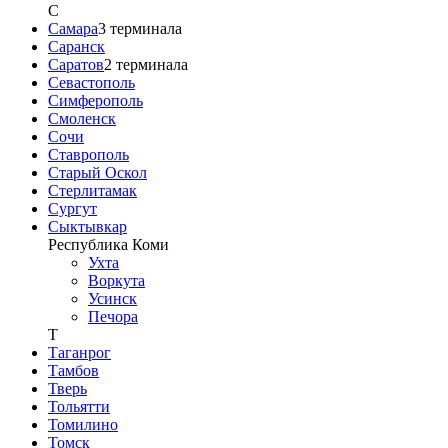
С
Самара
3
терминала
Саранск
Саратов
2
терминала
Севастополь
Симферополь
Смоленск
Сочи
Ставрополь
Старый Оскол
Стерлитамак
Сургут
Сыктывкар
Республика Коми
Ухта
Воркута
Усинск
Печора
Т
Таганрог
Тамбов
Тверь
Тольятти
Томилино
Томск