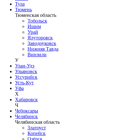
Тула
Тюмень
Тюменская область
Тобольск
Ишим
Урай
Ялуторовск
Заводоуковск
Нижняя Тавда
Винзили
У
Улан-Удэ
Ульяновск
Уссурийск
Усть-Кут
Уфа
Х
Хабаровск
Ч
Чебоксары
Челябинск
Челябинская область
Златоуст
Копейск
Озёрск